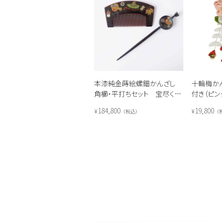
本漆純金蒔絵螺鈿かんざし
十輪梅か
角櫛・平打ちセット 宝尽くし
付き（ピン
文様（溜色）
184,800
19,800
¥
¥
税込