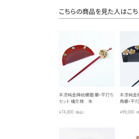
こちらの商品を見た人はこち
本漆純金蒔絵螺鈿 櫛・平打ち
本漆純金
セット 橘文様 朱
角櫛・平
74,800
99,000
¥
¥
税込