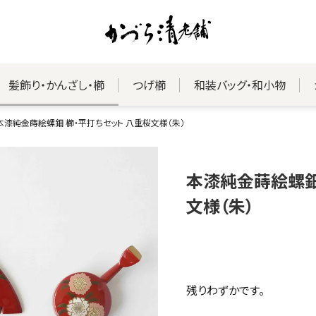
髪飾り・かんざし・櫛
つげ櫛
和装バッグ・和小物
本漆純金蒔絵螺鈿 櫛・平打ちセット 八重桜文様（朱）
本漆純金蒔絵螺鈿
文様（朱）
残りわずかです。