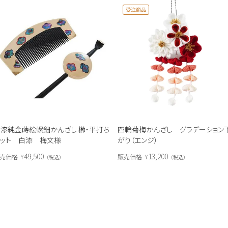
受注商品
漆純金蒔絵螺鈿かんざし 櫛・平打ち
四輪菊梅かんざし グラデーション
ット 白漆 梅文様
がり（エンジ）
49,500
13,200
売価格
¥
販売価格
¥
税込
税込