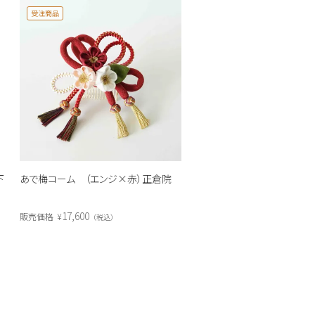
受注商品
下
あで梅コーム （エンジ×赤）正倉院
17,600
販売価格
¥
税込