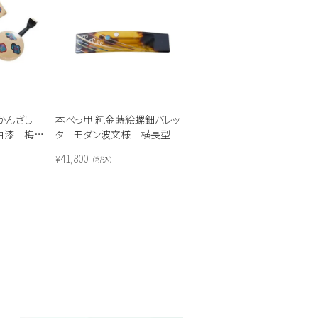
かんざし
本べっ甲 純金蒔絵螺鈿バレッ
白漆 梅文
タ モダン波文様 横長型
41,800
¥
税込