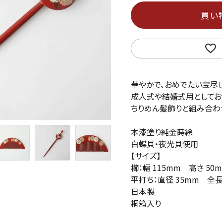
買い
華やかで、おめでたい宝尽
成人式や結婚式用としてお
ちりめん髪飾りと組み合わ
本漆塗り純金蒔絵
白蝶貝・夜光貝使用
【サイズ】
櫛：幅 115mm 高さ 50
平打ち：直径 35mm 全長
日本製
桐箱入り