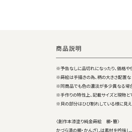
商品説明
※予告なしに品切れになったり、価格や
※蒔絵は手描きの為、柄の大きさ配置な
※同商品でも色の濃淡が多少異なる場合
※手作りの特性上、記載サイズと現物と
※貝の部分はひび割れしている様に見え
〈創作本漆塗り純金蒔絵 櫛・簪〉
かづら清の櫛・かんざしは素材を吟味し