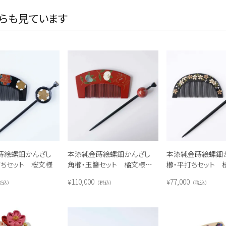
らも見ています
蒔絵螺鈿かんざし
本漆純金蒔絵螺鈿かんざし
本漆純金蒔絵螺鈿
打ちセット 桜文様
角櫛・玉簪セット 橘文様
櫛・平打ちセット 
（朱）
110,000
77,000
¥
¥
税込
税込
税込