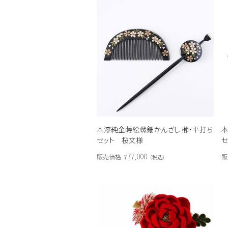
本漆純金蒔絵螺鈿かんざし 櫛・平打ち
本
セット 桜文様
セ
77,000
販売価格
¥
販
税込