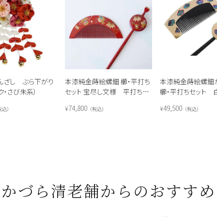
んざし ぶら下がり
本漆純金蒔絵螺鈿 櫛・平打ち
本漆純金蒔絵螺鈿
ク・さび朱系）
セット 宝尽し文様 平打ちセ
櫛・平打ちセット 
ット（朱）
様
74,800
49,500
¥
¥
税込
税込
税込
かづら清老舗からのおすすめ