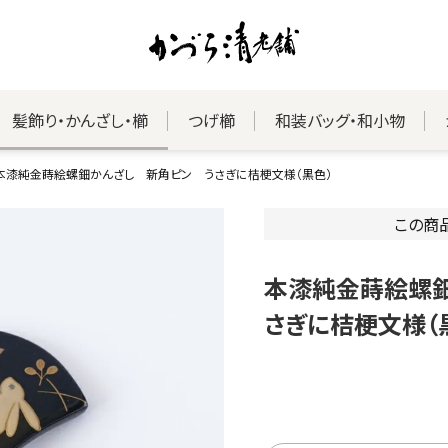
髪飾り・かんざし・櫛
つげ櫛
和装バッグ・和小物
本漆純金蒔絵螺鈿かんざし 新角ピン うさぎに桔梗文様（黒色）
この商
本漆純金蒔絵螺
さぎに桔梗文様（