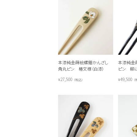
本漆純金蒔絵螺鈿かんざし
本漆純金
角丸ピン 椿文様（白漆）
ピン 柳
27,500
49,500
¥
¥
税込