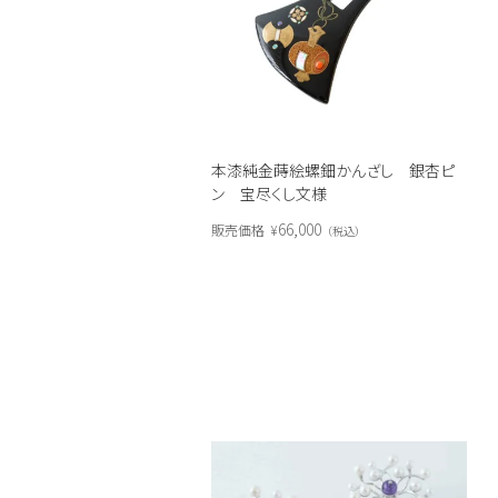
本漆純金蒔絵螺鈿かんざし 銀杏ピ
ン 宝尽くし文様
66,000
販売価格
¥
税込