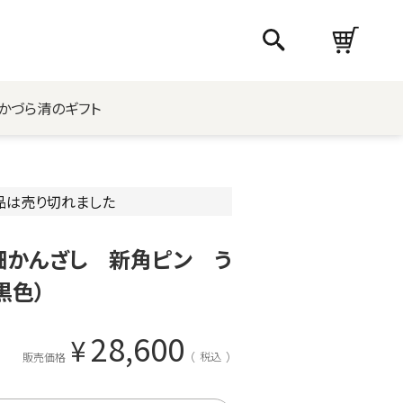
かづら清のギフト
品は売り切れました
鈿かんざし 新角ピン う
黒色）
28,600
¥
税込
販売価格