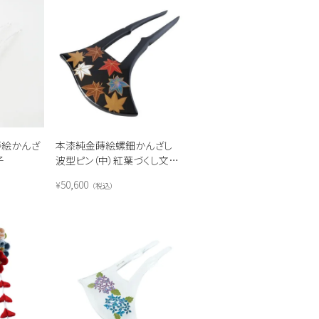
蒔絵かんざ
本漆純金蒔絵螺鈿かんざし
子
波型ピン（中）紅葉づくし文様
（黒色）
50,600
¥
税込