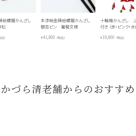
蒔絵螺鈿かんざし
本漆純金蒔絵螺鈿かんざし
十輪梅かんざし 
市松
銀杏ピン 葡萄文様
付き （赤・ピンク・水
41,800
19,800
¥
¥
税込
税込
税込
かづら清老舗からのおすすめ