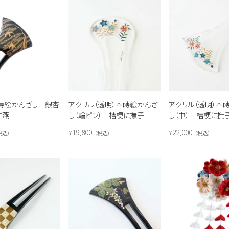
蒔絵かんざし 銀杏
アクリル（透明）本蒔絵かんざ
アクリル（透明）本
に燕
し（輪ピン） 桔梗に撫子
し（中） 桔梗に撫
19,800
22,000
¥
¥
税込
税込
税込