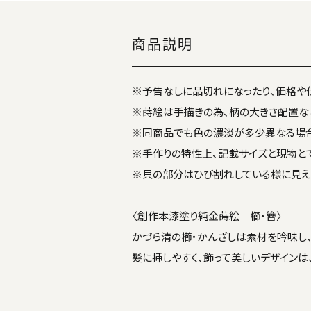
商品説明
※予告なしに品切れになったり、価格や
※蒔絵は手描きの為、柄の大きさ配置な
※同商品でも色の濃淡が多少異なる場合
※手作りの特性上、記載サイズと現物と
※貝の部分はひび割れしている様に見え
〈創作本漆塗り純金蒔絵 櫛・簪〉
かづら清の櫛・かんざしは素材を吟味し
髪に挿しやすく、飾って美しいデザインは