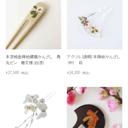
本漆純金蒔絵螺鈿かんざし 角
アクリル（透明）本蒔絵かんざし
丸ピン 椿文様（白漆）
（中） 萩
27,500
24,200
¥
¥
税込
税込