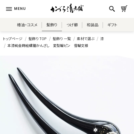
椿油・コスメ
髪飾り
つげ櫛
和装品
ギフト
トップページ
髪飾り TOP
髪飾り 一覧
素材で選ぶ
漆
本漆純金蒔絵螺鈿かんざし 変型輪ピン 雪輪文様