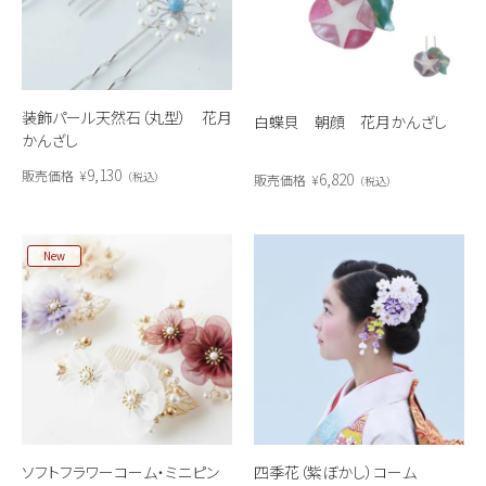
装飾パール天然石（丸型） 花月
白蝶貝 朝顔 花月かんざし
かんざし
9,130
販売価格
¥
6,820
税込
販売価格
¥
税込
New
ソフトフラワーコーム・ミニピン
四季花（紫ぼかし）コーム