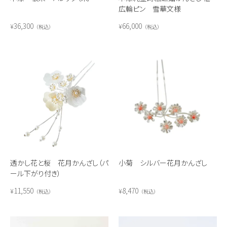
広輪ピン 雪華文様
36,300
66,000
¥
¥
税込
税込
透かし花と桜 花月かんざし（パ
小菊 シルバー花月かんざし
ール下がり付き）
11,550
8,470
¥
¥
税込
税込