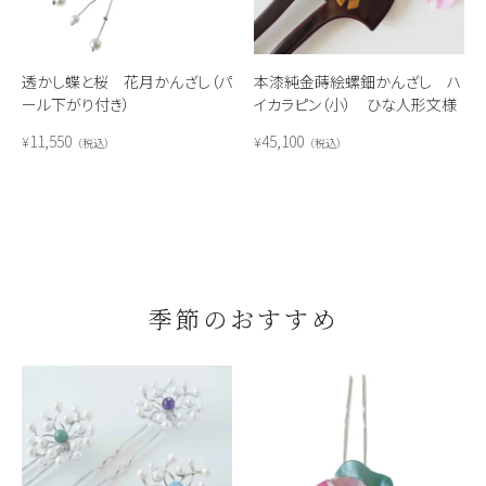
透かし蝶と桜 花月かんざし（パ
本漆純金蒔絵螺鈿かんざし ハ
ール下がり付き）
イカラピン（小） ひな人形文様
11,550
45,100
¥
¥
税込
税込
季節のおすすめ