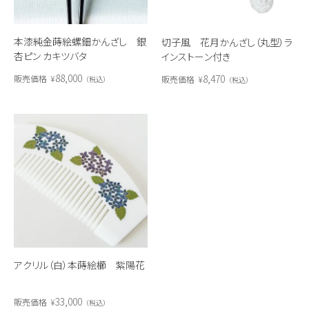
本漆純金蒔絵螺鈿かんざし 銀
切子風 花月かんざし（丸型）ラ
杏ピン カキツバタ
インストーン付き
88,000
8,470
販売価格
¥
販売価格
¥
税込
税込
アクリル（白）本蒔絵櫛 紫陽花
33,000
販売価格
¥
税込