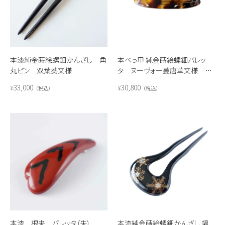
本漆純金蒔絵螺鈿かんざし 角
本べっ甲 純金蒔絵螺鈿バレッ
丸ピン 双葉葵文様
タ ヌーヴォー蔓唐草文様 楕
円型
33,000
30,800
¥
¥
税込
税込
本漆 根来 バレッタ（朱）
本漆純金蒔絵螺鈿かんざし 幅