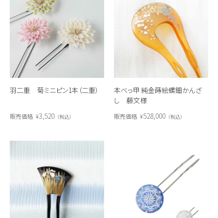
羽二重 菊ミニピン1本（二重）
本べっ甲 純金蒔絵螺鈿かんざ
し 藤文様
3,520
528,000
販売価格
¥
販売価格
¥
税込
税込