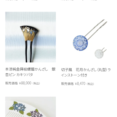
本漆純金蒔絵螺鈿かんざし 銀
切子風 花月かんざし（丸型）ラ
杏ピン カキツバタ
インストーン付き
88,000
8,470
販売価格
¥
販売価格
¥
税込
税込