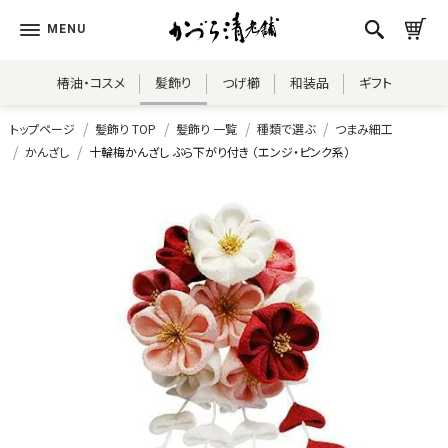
椿油・コスメ
髪飾り
つげ櫛
和装品
ギフト
トップページ
髪飾り TOP
髪飾り 一覧
種類で選ぶ
つまみ細工
かんざし
十輪梅かんざし ぶら下がり付き （エンジ・ピンク系）