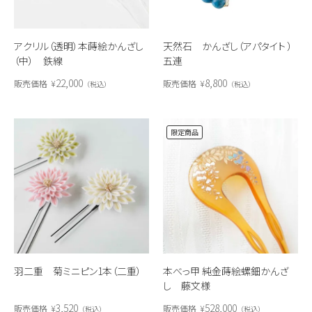
アクリル（透明）本蒔絵かんざし
天然石 かんざし（アパタイト ）
（中） 鉄線
五連
22,000
8,800
販売価格
¥
販売価格
¥
税込
税込
限定商品
羽二重 菊ミニピン1本（二重）
本べっ甲 純金蒔絵螺鈿かんざ
し 藤文様
3,520
528,000
販売価格
¥
販売価格
¥
税込
税込