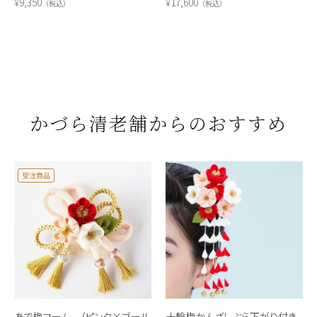
9,350
17,600
¥
¥
税込
税込
かづら清老舗からのおすすめ
受注商品
あで梅コーム （ピンク×ゴール
十輪梅かんざしぶら下がり付き