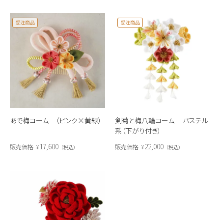
受注商品
受注商品
あで梅コーム （ピンク×黄緑）
剣菊と梅八輪コーム パステル
系（下がり付き）
17,600
22,000
販売価格
¥
販売価格
¥
税込
税込