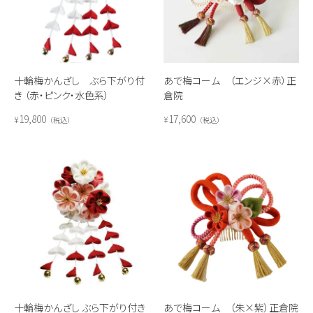
十輪梅かんざし ぶら下がり付
あで梅コーム （エンジ×赤）正
き （赤・ピンク・水色系）
倉院
19,800
17,600
¥
¥
税込
税込
十輪梅かんざし ぶら下がり付き
あで梅コーム （朱×紫）正倉院