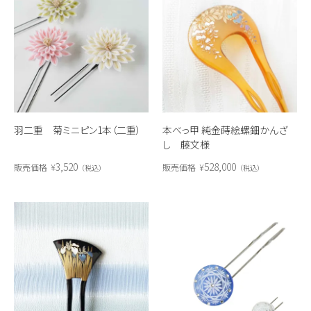
羽二重 菊ミニピン1本（二重）
本べっ甲 純金蒔絵螺鈿かんざ
し 藤文様
3,520
528,000
販売価格
¥
販売価格
¥
税込
税込