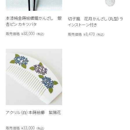
本漆純金蒔絵螺鈿かんざし 銀
切子風 花月かんざし（丸型）ラ
杏ピン カキツバタ
インストーン付き
88,000
8,470
販売価格
¥
販売価格
¥
税込
税込
アクリル（白）本蒔絵櫛 紫陽花
33,000
販売価格
¥
税込