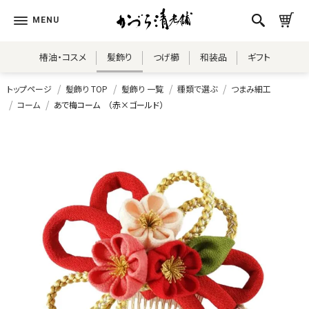
椿油・コスメ
髪飾り
つげ櫛
和装品
ギフト
トップページ
髪飾り TOP
髪飾り 一覧
種類で選ぶ
つまみ細工
コーム
あで梅コーム （赤×ゴールド）