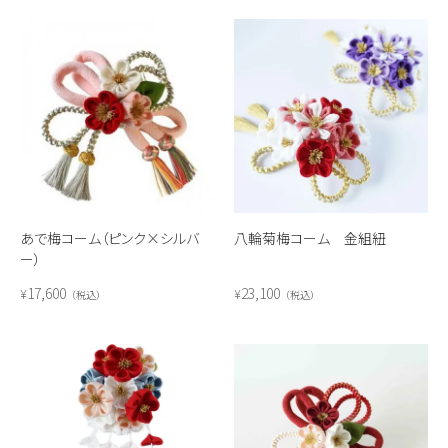
あで梅コーム（ピンク×シルバ
八輪菊梅コーム 金組紐
ー）
17,600
23,100
¥
¥
税込
税込