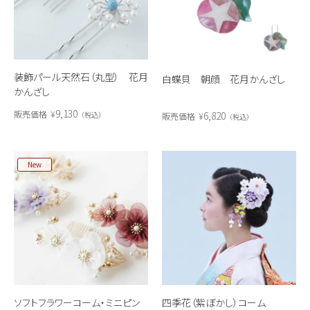
装飾パール天然石（丸型） 花月
白蝶貝 朝顔 花月かんざし
かんざし
9,130
販売価格
¥
6,820
税込
販売価格
¥
税込
New
ソフトフラワーコーム・ミニピン
四季花（紫ぼかし）コーム