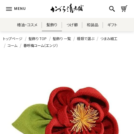
椿油・コスメ
髪飾り
つげ櫛
和装品
ギフト
トップページ
髪飾り TOP
髪飾り 一覧
種類で選ぶ
つまみ細工
コーム
春呼梅コーム（エンジ）