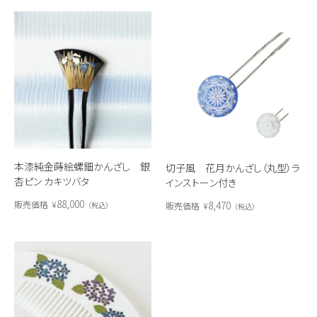
本漆純金蒔絵螺鈿かんざし 銀
切子風 花月かんざし（丸型）ラ
杏ピン カキツバタ
インストーン付き
88,000
8,470
販売価格
¥
販売価格
¥
税込
税込