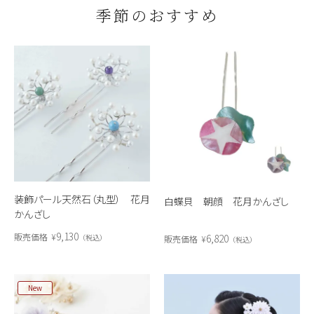
季節のおすすめ
装飾パール天然石（丸型） 花月
白蝶貝 朝顔 花月かんざし
かんざし
9,130
販売価格
¥
6,820
税込
販売価格
¥
税込
New