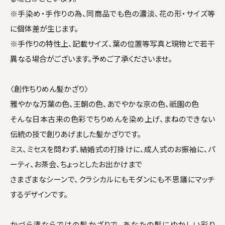
※手染め・手作りの為、同商品でも色の濃淡、花の形・サイズ等
に個体差が生じます。
※手作りの特性上、記載サイズ、葉の位置等写真と現物とで若干
異なる場合がございます。予めご了承くださいませ。
〈創作ちりめん髪かざり〉
雅やかな万葉の色、王朝の色、あでやかな京の色、祇園の色
そんな日本古来の色彩でちりめんを染め上げ、まねのできない
伝統の技で創りあげました髪かざりです。
ミス、ミセスを問わず、結婚式の打掛けに、成人式のお振袖に、パ
ーティ、お茶会、ちょっとしたお出かけまで
さまざまなシーンで、クラシカルにもモダンにも不思議にマッチ
するデザインです。
かづら清ならではの髪かざりで、あなたの髪にゆかしい彩り