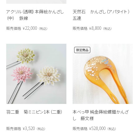
アクリル（透明）本蒔絵かんざし
天然石 かんざし（アパタイト ）
（中） 鉄線
五連
22,000
8,800
販売価格
¥
販売価格
¥
税込
税込
限定商品
羽二重 菊ミニピン1本（二重）
本べっ甲 純金蒔絵螺鈿かんざ
し 藤文様
3,520
528,000
販売価格
¥
販売価格
¥
税込
税込