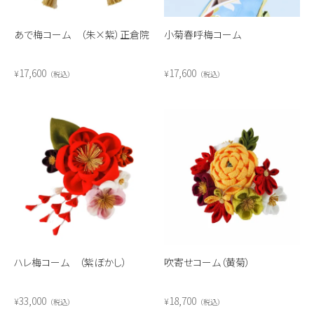
あで梅コーム （朱×紫）正倉院
小菊春呼梅コーム
17,600
17,600
¥
¥
税込
税込
ハレ梅コーム （紫ぼかし）
吹寄せコーム（黄菊）
33,000
18,700
¥
¥
税込
税込