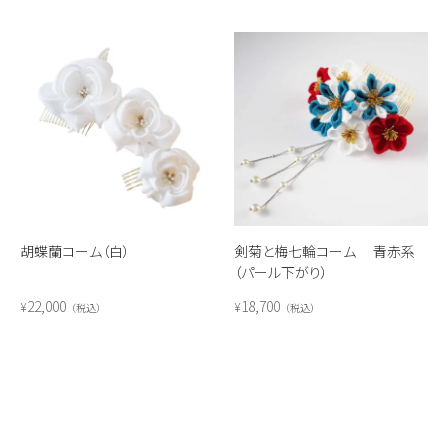
胡蝶蘭コーム（白）
剣菊と梅七輪コーム 青赤系
（パール下がり）
22,000
18,700
¥
¥
税込
税込