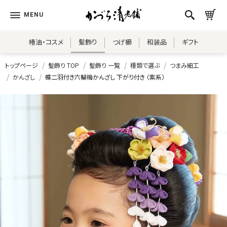
椿油・コスメ
髪飾り
つげ櫛
和装品
ギフト
トップページ
髪飾り TOP
髪飾り 一覧
種類で選ぶ
つまみ細工
かんざし
蝶二羽付き六輪梅かんざし 下がり付き （紫系）