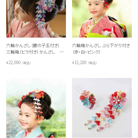
六輪かんざし（鹿の子玉付き）
六輪梅かんざし ぶら下がり付き
三輪梅（ビラ付き）かんざし セ
（赤・白・ピンク）
ット(紫系)
22,000
13,200
¥
¥
税込
税込