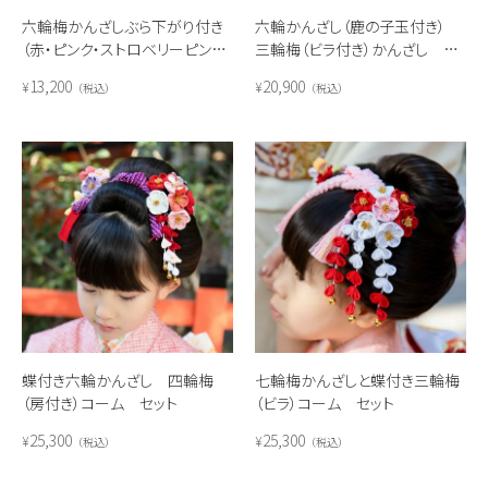
六輪梅かんざしぶら下がり付き
六輪かんざし（鹿の子玉付き）
（赤・ピンク・ストロベリーピンク・
三輪梅（ビラ付き）かんざし セ
水色）
ット(レインボー)
13,200
20,900
¥
¥
税込
税込
蝶付き六輪かんざし 四輪梅
七輪梅かんざしと蝶付き三輪梅
（房付き）コーム セット
（ビラ）コーム セット
25,300
25,300
¥
¥
税込
税込