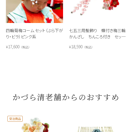
四輪菊梅コーム セット（ぶら下が
七五三用髪飾り 蝶付き梅三輪
り・ビラ）ピンク系
かんざし ちんころ付き セッ
ト
17,600
18,590
¥
¥
税込
税込
かづら清老舗からのおすすめ
受注商品