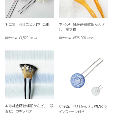
羽二重 菊ミニピン1本（二重）
本べっ甲 純金蒔絵螺鈿かんざ
し 藤文様
3,520
528,000
販売価格
¥
販売価格
¥
税込
税込
本漆純金蒔絵螺鈿かんざし 銀
切子風 花月かんざし（丸型）ラ
杏ピン カキツバタ
インストーン付き