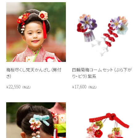
梅桜尽くし梵天かんざし（房付
四輪菊梅コーム セット（ぶら下が
き）
り・ビラ）紫系
22,550
17,600
¥
¥
税込
税込