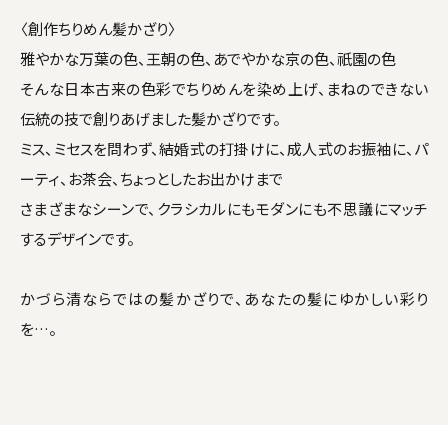
〈創作ちりめん髪かざり〉
雅やかな万葉の色、王朝の色、あでやかな京の色、祇園の色
そんな日本古来の色彩でちりめんを染め上げ、まねのできない
伝統の技で創りあげました髪かざりです。
ミス、ミセスを問わず、結婚式の打掛けに、成人式のお振袖に、パ
ーティ、お茶会、ちょっとしたお出かけまで
さまざまなシーンで、クラシカルにもモダンにも不思議にマッチ
するデザインです。
かづら清ならではの髪かざりで、あなたの髪にゆかしい彩り
を…。