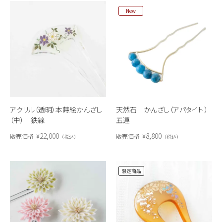
New
アクリル（透明）本蒔絵かんざし
天然石 かんざし（アパタイト ）
（中） 鉄線
五連
22,000
8,800
販売価格
¥
販売価格
¥
税込
税込
限定商品