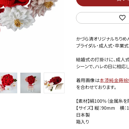
かづら清オリジナルちりめ
ブライダル･成人式･卒業式
結婚式の打掛けに、成人式
シーンで、ハレの日に相応
着用画像は
本漆純金蒔絵
を合わせております。
【素材】絹100％（金属糸を
【サイズ】 縦：90mm 横：
日本製
箱入り