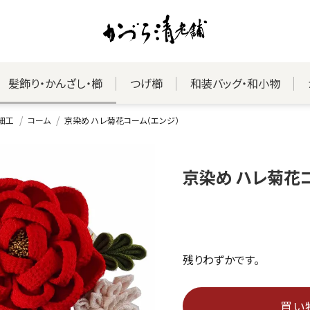
髪飾り・かんざし・櫛
つげ櫛
和装バッグ・和小物
細工
コーム
京染め ハレ菊花コーム（エンジ）
京染め ハレ菊花
残りわずかです。
買い