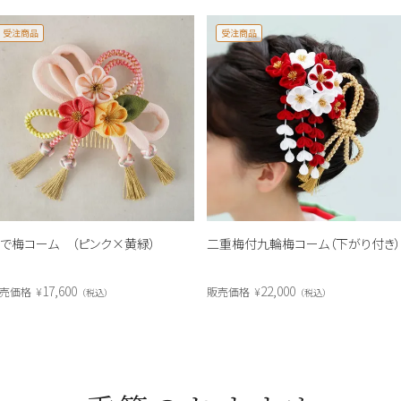
受注商品
受注商品
で梅コーム （ピンク×黄緑）
二重梅付九輪梅コーム（下がり付き
17,600
22,000
売価格
¥
販売価格
¥
税込
税込