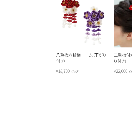
八重梅六輪梅コーム（下がり
二重梅付
付き）
り付き）
18,700
22,000
¥
¥
税込