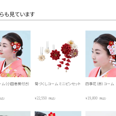
らも見ています
ーム（小田巻房付き）
菊づくしコーム ミニピンセット
四季花（赤）コーム
22,550
19,800
¥
¥
税込
税込
税込