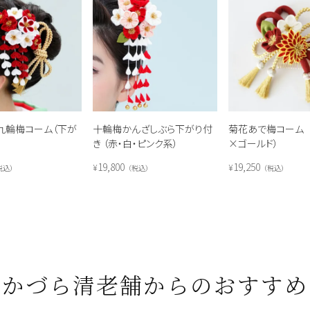
九輪梅コーム（下が
十輪梅かんざしぶら下がり付
菊花あで梅コーム 
き （赤・白・ピンク系）
×ゴールド）
19,800
19,250
¥
¥
税込
税込
税込
かづら清老舗からのおすすめ