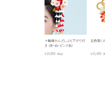
十輪梅かんざしぶら下がり付
五色菊く
き （赤・白・ピンク系）
19,800
15,400
¥
¥
税込