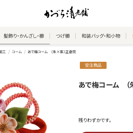
髪飾り・かんざし・櫛
つげ櫛
和装バッグ・和小物
細工
コーム
あで梅コーム （朱×紫）正倉院
受注商品
あで梅コーム （
残りわずかです。