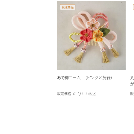
受注商品
あで梅コーム （ピンク×黄緑）
剣
が
17,600
販売価格
¥
販
税込