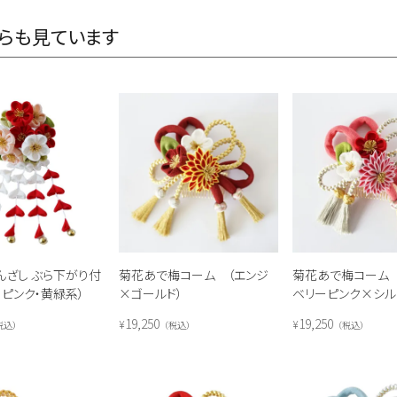
らも見ています
んざし ぶら下がり付
菊花あで梅コーム （エンジ
菊花あで梅コーム 
白・ピンク・黄緑系）
×ゴールド）
ベリーピンク×シル
19,250
19,250
¥
¥
税込
税込
税込