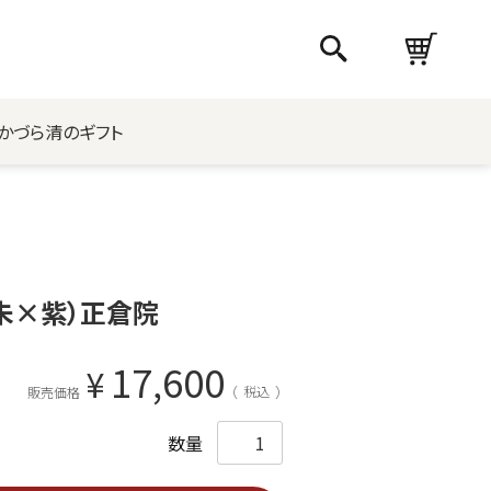
かづら清のギフト
朱×紫）正倉院
17,600
¥
税込
販売価格