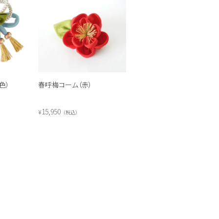
色）
春呼梅コーム（赤）
15,950
¥
税込