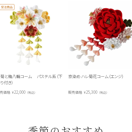
受注商品
菊と梅八輪コーム パステル系（下
京染め ハレ菊花コーム（エンジ）
り付き）
22,000
25,300
売価格
¥
販売価格
¥
税込
税込
季節のおすすめ