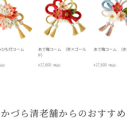
みひも付コーム
あで梅コーム （赤×ゴール
あで梅コーム （水
ド）
17,600
17,600
¥
¥
税込
税込
税込
かづら清老舗からのおすすめ