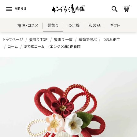
椿油・コスメ
髪飾り
つげ櫛
和装品
ギフト
トップページ
髪飾り TOP
髪飾り 一覧
種類で選ぶ
つまみ細工
コーム
あで梅コーム （エンジ×赤）正倉院