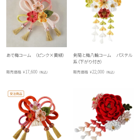
あで梅コーム （ピンク×黄緑）
剣菊と梅八輪コーム パステル
系（下がり付き）
17,600
22,000
販売価格
¥
販売価格
¥
税込
税込
受注商品