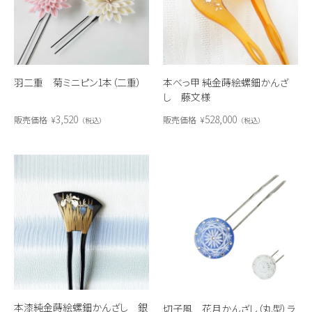
羽二重 菊ミニピン1本（二重）
本べっ甲 純金蒔絵螺鈿かんざ
し 藤文様
3,520
528,000
販売価格
¥
販売価格
¥
税込
税込
本漆純金蒔絵螺鈿かんざし 銀
切子風 花月かんざし（丸型）ラ