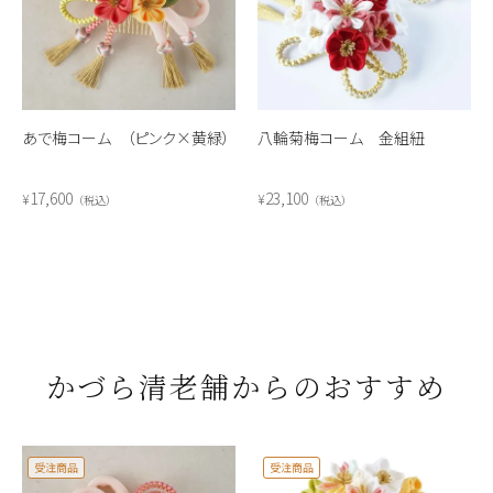
あで梅コーム （ピンク×黄緑）
八輪菊梅コーム 金組紐
17,600
23,100
¥
¥
税込
税込
かづら清老舗からのおすすめ
受注商品
受注商品