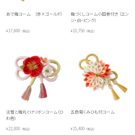
あで梅コーム （赤×ゴールド）
梅づくしコーム小田巻付き （エン
ジ・白・ピンク）
17,600
13,750
¥
¥
税込
税込
淡雪と梅丸ぐけリボンコーム（ひ
五色菊くみひも付コーム
わ色）
22,000
15,400
¥
¥
税込
税込