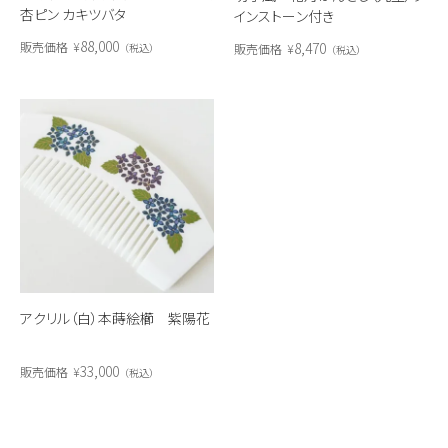
杏ピン カキツバタ
インストーン付き
88,000
8,470
販売価格
¥
販売価格
¥
税込
税込
アクリル（白）本蒔絵櫛 紫陽花
33,000
販売価格
¥
税込