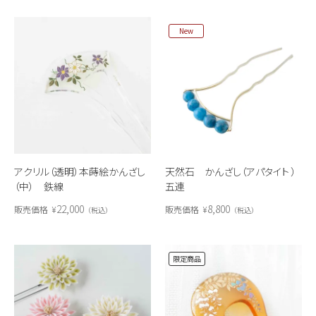
New
アクリル（透明）本蒔絵かんざし
天然石 かんざし（アパタイト ）
（中） 鉄線
五連
22,000
8,800
販売価格
¥
販売価格
¥
税込
税込
限定商品