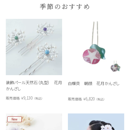
季節のおすすめ
装飾パール天然石（丸型） 花月
白蝶貝 朝顔 花月かんざし
かんざし
9,130
販売価格
¥
6,820
税込
販売価格
¥
税込
New