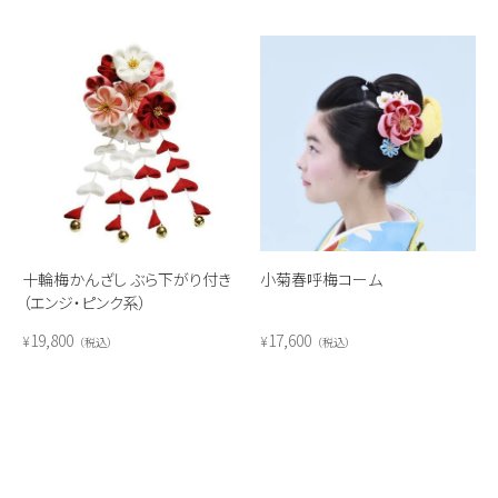
十輪梅かんざし ぶら下がり付き
小菊春呼梅コーム
（エンジ・ピンク系）
19,800
17,600
¥
¥
税込
税込