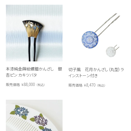
本漆純金蒔絵螺鈿かんざし 銀
切子風 花月かんざし（丸型）ラ
杏ピン カキツバタ
インストーン付き
88,000
8,470
販売価格
¥
販売価格
¥
税込
税込