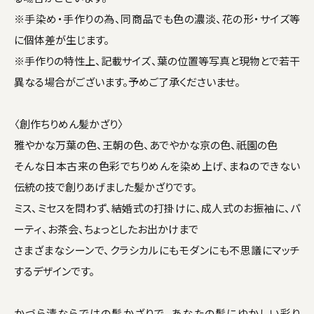
※手染め・手作りの為、同商品でも色の濃淡、花の形・サイズ等
に個体差が生じます。
※手作りの特性上、記載サイズ、葉の位置等写真と現物とで若干
異なる場合がございます。予めご了承くださいませ。
〈創作ちりめん髪かざり〉
雅やかな万葉の色、王朝の色、あでやかな京の色、祇園の色
そんな日本古来の色彩でちりめんを染め上げ、まねのできない
伝統の技で創りあげました髪かざりです。
ミス、ミセスを問わず、結婚式の打掛けに、成人式のお振袖に、パ
ーティ、お茶会、ちょっとしたお出かけまで
さまざまなシーンで、クラシカルにもモダンにも不思議にマッチ
するデザインです。
かづら清ならではの髪かざりで、あなたの髪にゆかしい彩り