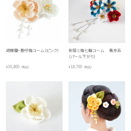
胡蝶蘭・春呼梅コーム（ピンク）
剣菊と梅七輪コーム 青赤系
（パール下がり）
30,800
18,700
¥
¥
税込
税込