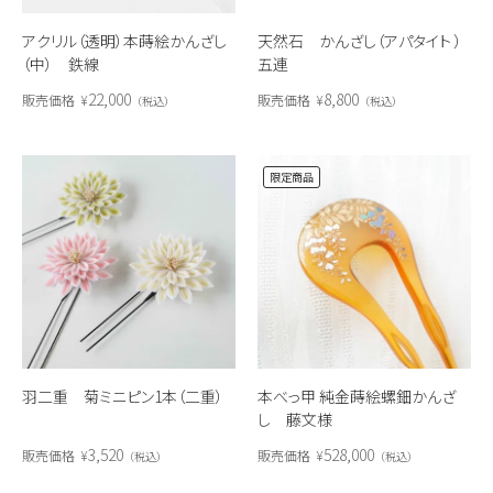
アクリル（透明）本蒔絵かんざし
天然石 かんざし（アパタイト ）
（中） 鉄線
五連
22,000
8,800
販売価格
¥
販売価格
¥
税込
税込
限定商品
羽二重 菊ミニピン1本（二重）
本べっ甲 純金蒔絵螺鈿かんざ
し 藤文様
3,520
528,000
販売価格
¥
販売価格
¥
税込
税込