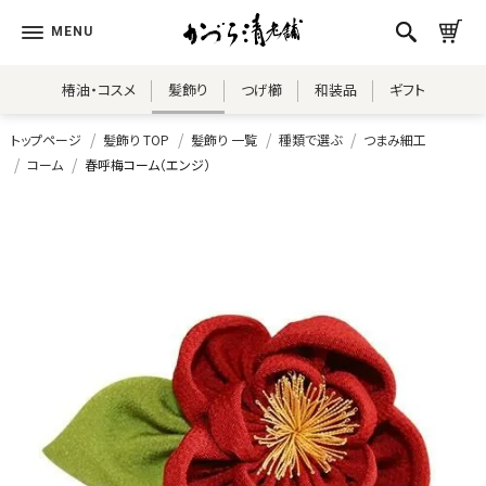
椿油・コスメ
髪飾り
つげ櫛
和装品
ギフト
トップページ
髪飾り TOP
髪飾り 一覧
種類で選ぶ
つまみ細工
コーム
春呼梅コーム（エンジ）