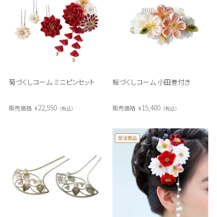
菊づくしコーム ミニピンセット
桜づくしコーム 小田巻付き
22,550
15,400
販売価格
¥
販売価格
¥
税込
税込
受注商品