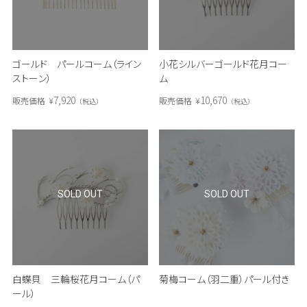
ゴールド パールコーム（ライン
小花シルバーゴールド花月コー
ストーン）
ム
7,920
10,670
販売価格
¥
販売価格
¥
税込
税込
SOLD OUT
SOLD OUT
白蝶貝 三輪桜花月コーム（パ
菊梅コーム（羽二重）パール付き
ール）