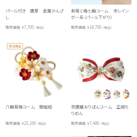
パール付き 唐草 金属かんざ
剣菊と梅七輪コーム 赤レイン
し
ボー系（パール下がり）
7,700
18,700
販売価格
¥
販売価格
¥
税込
税込
受注商品
八輪菊梅コーム 銀組紐
京唐織おりぼんコーム 正絹ち
りめん
23,100
7,480
販売価格
¥
販売価格
¥
税込
税込