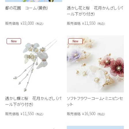
都の花園 コーム（黄色）
透かし花と桜 花月かんざし（パ
ール下がり付き）
33,000
11,550
販売価格
¥
販売価格
¥
税込
税込
New
New
透かし蝶と桜 花月かんざし（パ
ソフトフラワーコーム・ミニピンセ
ール下がり付き）
ット
11,550
16,500
販売価格
¥
販売価格
¥
税込
税込