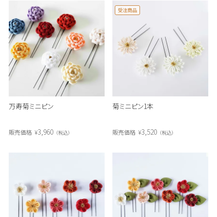
受注商品
万寿菊ミニピン
菊ミニピン1本
3,960
3,520
販売価格
¥
販売価格
¥
税込
税込