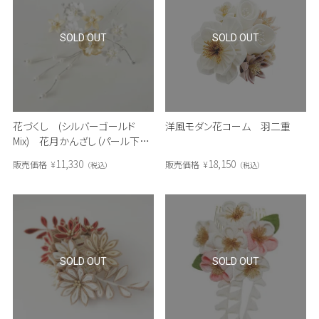
SOLD OUT
SOLD OUT
花づくし (シルバーゴールド
洋風モダン花コーム 羽二重
Mix) 花月かんざし（パール下が
り付き）
11,330
18,150
販売価格
¥
販売価格
¥
税込
税込
SOLD OUT
SOLD OUT