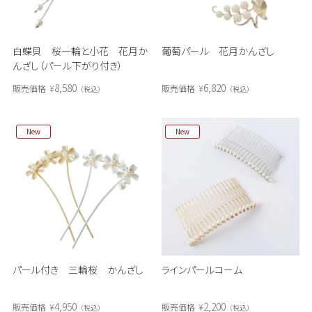
白蝶貝 桜一輪と小花 花月か
葡萄パール 花月かんざし
んざし（パール下がり付き）
8,580
6,820
販売価格
¥
販売価格
¥
税込
税込
New
New
パール付き 三輪桜 かんざし
ラインパールコーム
4,950
2,200
販売価格
¥
販売価格
¥
税込
税込