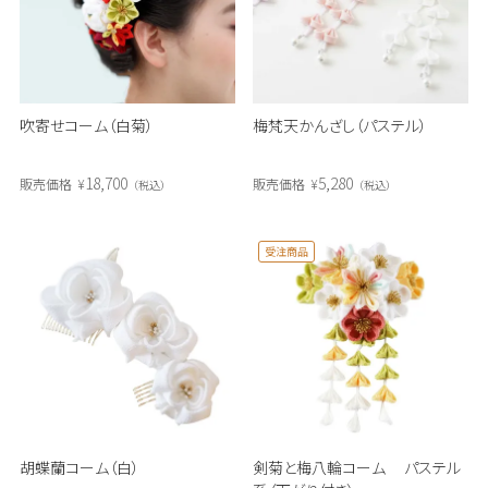
吹寄せコーム（白菊）
梅梵天かんざし（パステル）
18,700
5,280
販売価格
¥
販売価格
¥
税込
税込
受注商品
胡蝶蘭コーム（白）
剣菊と梅八輪コーム パステル