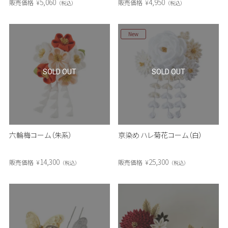
5,060
4,950
販売価格
¥
販売価格
¥
税込
税込
New
SOLD OUT
SOLD OUT
六輪梅コーム（朱系）
京染め ハレ菊花コーム（白）
14,300
25,300
販売価格
¥
販売価格
¥
税込
税込