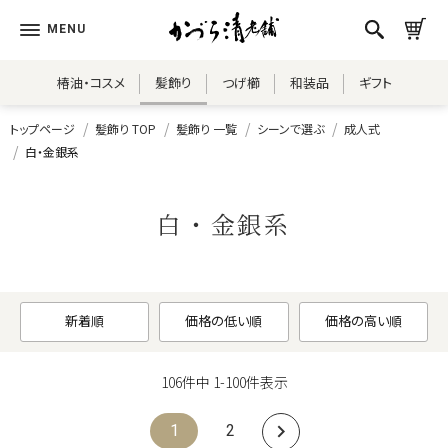
椿油・コスメ
髪飾り
つげ櫛
和装品
ギフト
トップページ
髪飾り TOP
髪飾り 一覧
シーンで選ぶ
成人式
白・金銀系
白・金銀系
新着順
価格の低い順
価格の高い順
106
件中
1
-
100
件表示
1
2