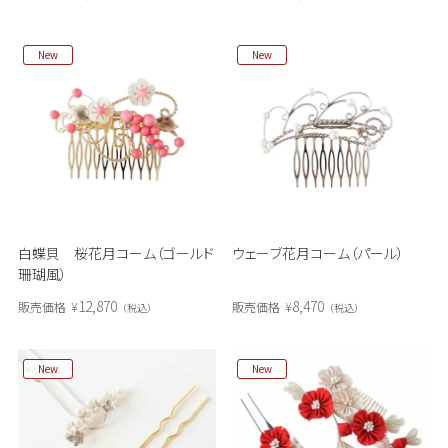
New
New
白蝶貝 桜花月コーム（ゴールド
ウェーブ花月コーム（パール）
珊瑚風）
12,870
8,470
販売価格
¥
販売価格
¥
税込
税込
New
New