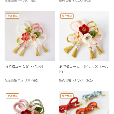
販売価格
¥
販売価格
¥
税込
税込
受注商品
受注商品
あで梅コーム（白・ピンク）
あで梅コーム （ピンク×ゴール
ド）
17,600
17,600
販売価格
¥
販売価格
¥
税込
税込
受注商品
受注商品