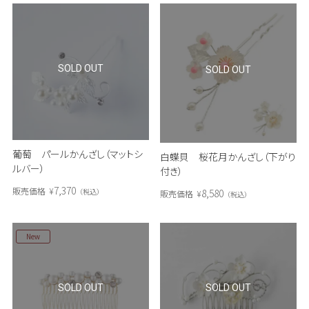
SOLD OUT
SOLD OUT
葡萄 パールかんざし（マットシ
白蝶貝 桜花月かんざし（下がり
ルバー）
付き）
7,370
販売価格
¥
税込
8,580
販売価格
¥
税込
New
SOLD OUT
SOLD OUT