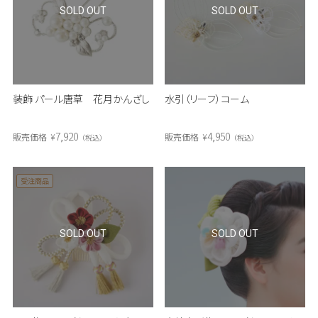
SOLD OUT
SOLD OUT
装飾 パール唐草 花月かんざし
水引（リーフ）コーム
7,920
4,950
販売価格
¥
販売価格
¥
税込
税込
受注商品
SOLD OUT
SOLD OUT