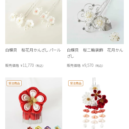
白蝶貝 桜花月かんざし パール
白蝶貝 桜二輪装飾 花月かん
ざし
11,770
9,570
販売価格
¥
販売価格
¥
税込
税込
受注商品
受注商品