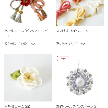
あで梅コーム（ピンク×シルバ
丸ぐけ おりぼんコーム
ー）
17,600
7,150
販売価格
¥
販売価格
¥
税込
税込
New
春呼梅コーム（白）
装飾パールラインストーン（丸