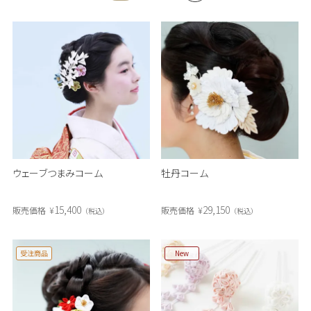
ウェーブつまみコーム
牡丹コーム
15,400
29,150
販売価格
¥
販売価格
¥
税込
税込
受注商品
New