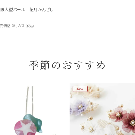
無限大型パール 花月かんざし
6,270
売価格
¥
税込
季節のおすすめ
New