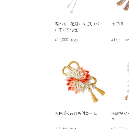
蝶と桜 花月かんざし（パー
あで梅コ
ル下がり付き）
11,000
17,600
¥
¥
税込
五色菊くみひも付コーム
十輪桜か
き