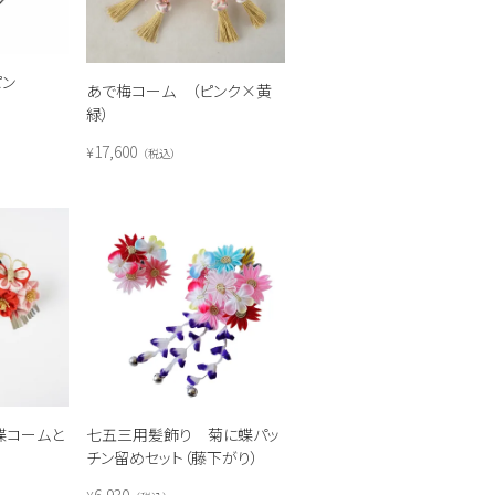
ピン
あで梅コーム （ピンク×黄
緑）
17,600
¥
税込
蝶コームと
七五三用髪飾り 菊に蝶パッ
チン留めセット（藤下がり）