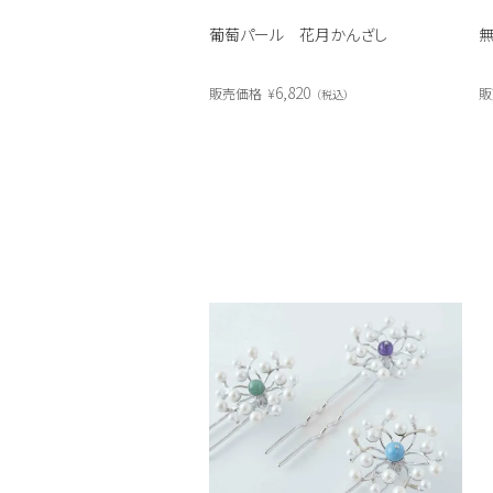
葡萄パール 花月かんざし
6,820
販売価格
¥
販
税込