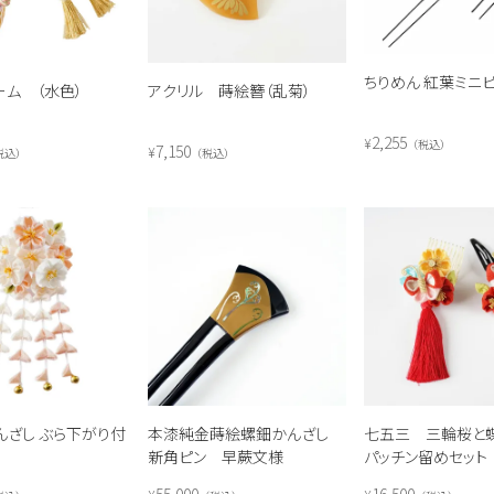
ちりめん 紅葉ミニ
ーム （水色）
アクリル 蒔絵簪（乱菊）
2,255
¥
税込
7,150
¥
税込
税込
んざし ぶら下がり付
本漆純金蒔絵螺鈿かんざし
七五三 三輪桜と
新角ピン 早蕨文様
パッチン留めセット