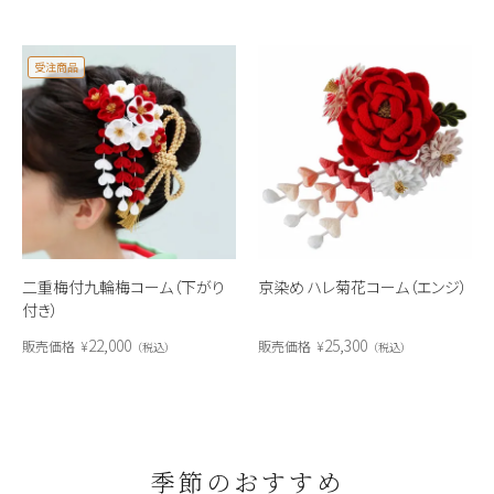
受注商品
二重梅付九輪梅コーム（下がり
京染め ハレ菊花コーム（エンジ）
付き）
22,000
25,300
販売価格
¥
販売価格
¥
税込
税込
季節のおすすめ