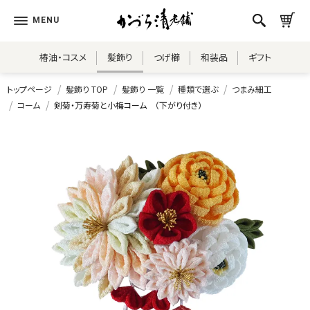
椿油・コスメ
髪飾り
つげ櫛
和装品
ギフト
トップページ
髪飾り TOP
髪飾り 一覧
種類で選ぶ
つまみ細工
コーム
剣菊・万寿菊と小梅コーム （下がり付き）