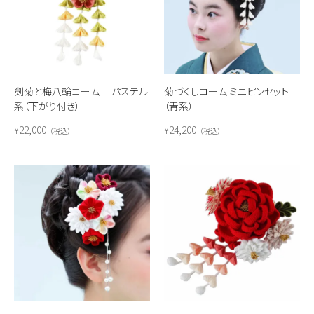
剣菊と梅八輪コーム パステル
菊づくしコーム ミニピンセット
系（下がり付き）
（青系）
22,000
24,200
¥
¥
税込
税込