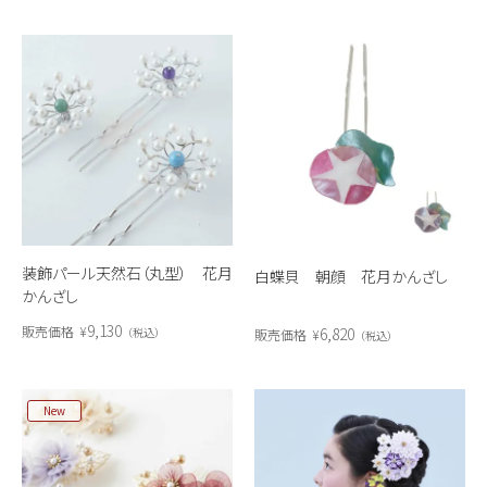
装飾パール天然石（丸型） 花月
白蝶貝 朝顔 花月かんざし
かんざし
9,130
販売価格
¥
6,820
税込
販売価格
¥
税込
New