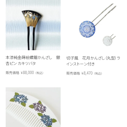
本漆純金蒔絵螺鈿かんざし 銀
切子風 花月かんざし（丸型）ラ
杏ピン カキツバタ
インストーン付き
88,000
8,470
販売価格
¥
販売価格
¥
税込
税込