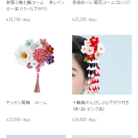
剣菊と梅七輪コーム 赤レイン
京染め ハレ菊花コーム（エンジ）
ボー系（パール下がり）
18,700
25,300
¥
¥
税込
税込
テッセン菊梅 コーム
十輪梅かんざしぶら下がり付き
（赤・白・ピンク系）
22,000
19,800
¥
¥
税込
税込