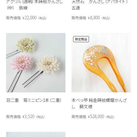
アクリル（透明）本蒔絵かんざし
天然石 かんざし（アパタイト ）
（中） 鉄線
五連
22,000
8,800
販売価格
¥
販売価格
¥
税込
税込
限定商品
羽二重 菊ミニピン1本（二重）
本べっ甲 純金蒔絵螺鈿かんざ
し 藤文様
3,520
528,000
販売価格
¥
販売価格
¥
税込
税込