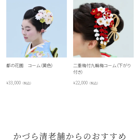
都の花園 コーム（黄色）
二重梅付九輪梅コーム（下がり
付き）
33,000
22,000
¥
¥
税込
税込
かづら清老舗からのおすすめ