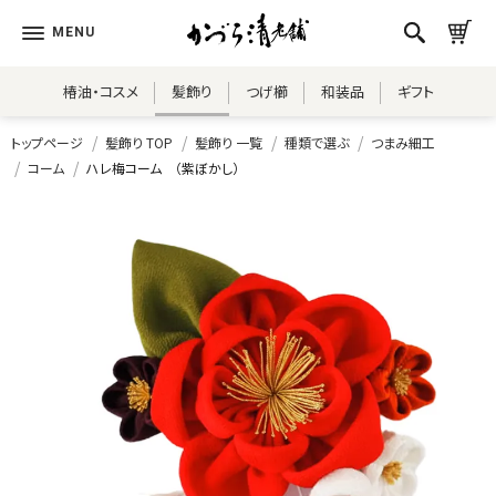
椿油・コスメ
髪飾り
つげ櫛
和装品
ギフト
トップページ
髪飾り TOP
髪飾り 一覧
種類で選ぶ
つまみ細工
コーム
ハレ梅コーム （紫ぼかし）