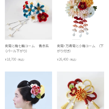
剣菊と梅七輪コーム 青赤系
剣菊・万寿菊と小梅コーム （下
（パール下がり）
がり付き）
18,700
26,400
¥
¥
税込
税込