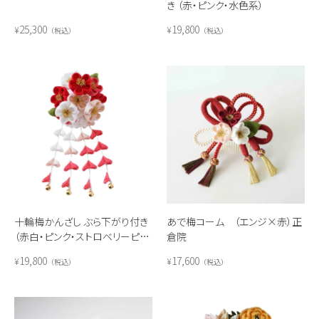
き （赤・ピンク・水色系）
25,300
19,800
¥
¥
税込
税込
十輪梅かんざし ぶら下がり付き
あで梅コーム （エンジ×赤）正
（赤白・ピンク・ストロベリーピン
倉院
ク系）
19,800
17,600
¥
¥
税込
税込