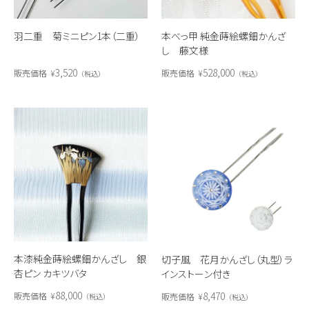
羽二重 菊ミニピン1本（二重）
本べっ甲 純金蒔絵螺鈿かんざ
し 藤文様
3,520
528,000
販売価格
¥
販売価格
¥
税込
税込
本漆純金蒔絵螺鈿かんざし 銀
切子風 花月かんざし（丸型）ラ
杏ピン カキツバタ
インストーン付き
88,000
8,470
販売価格
¥
販売価格
¥
税込
税込