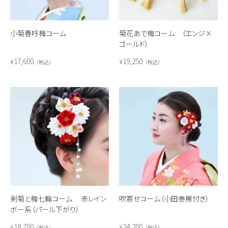
小菊春呼梅コーム
菊花あで梅コーム （エンジ×
ゴールド）
17,600
19,250
¥
¥
税込
税込
剣菊と梅七輪コーム 赤レイン
吹寄せコーム（小田巻房付き）
ボー系（パール下がり）
18,700
24,200
¥
¥
税込
税込