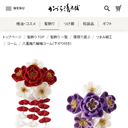
椿油・コスメ
髪飾り
つげ櫛
和装品
ギフト
トップページ
髪飾り TOP
髪飾り 一覧
種類で選ぶ
つまみ細工
コーム
八重梅六輪梅コーム（下がり付き）