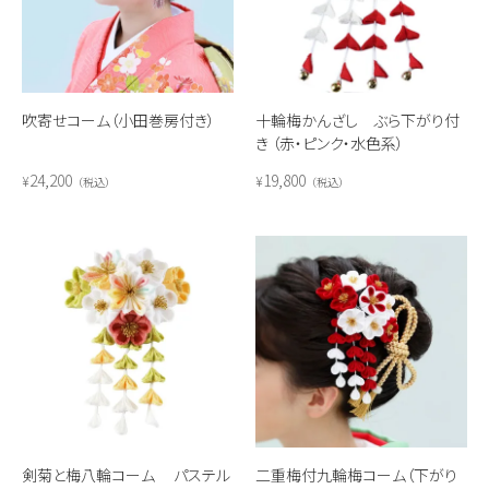
吹寄せコーム（小田巻房付き）
十輪梅かんざし ぶら下がり付
き （赤・ピンク・水色系）
24,200
19,800
¥
¥
税込
税込
剣菊と梅八輪コーム パステル
二重梅付九輪梅コーム（下がり