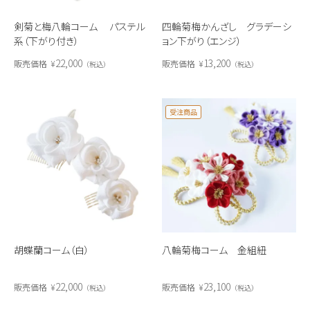
剣菊と梅八輪コーム パステル
四輪菊梅かんざし グラデーシ
系（下がり付き）
ョン下がり（エンジ）
22,000
13,200
販売価格
¥
販売価格
¥
税込
税込
受注商品
胡蝶蘭コーム（白）
八輪菊梅コーム 金組紐
22,000
23,100
販売価格
¥
販売価格
¥
税込
税込