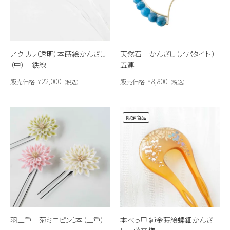
アクリル（透明）本蒔絵かんざし
天然石 かんざし（アパタイト ）
（中） 鉄線
五連
22,000
8,800
販売価格
¥
販売価格
¥
税込
税込
限定商品
羽二重 菊ミニピン1本（二重）
本べっ甲 純金蒔絵螺鈿かんざ