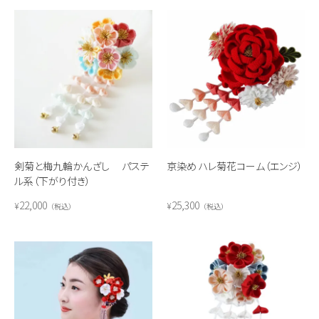
剣菊と梅九輪かんざし パステ
京染め ハレ菊花コーム（エンジ）
ル系（下がり付き）
22,000
25,300
¥
¥
税込
税込