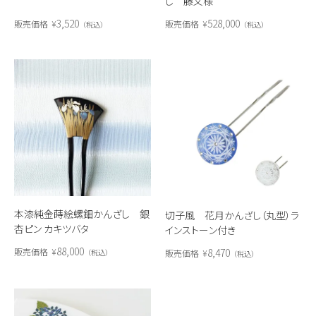
し 藤文様
3,520
528,000
販売価格
¥
販売価格
¥
税込
税込
本漆純金蒔絵螺鈿かんざし 銀
切子風 花月かんざし（丸型）ラ
杏ピン カキツバタ
インストーン付き
88,000
8,470
販売価格
¥
販売価格
¥
税込
税込