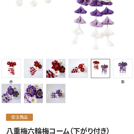
赤
紫
受注商品
八重梅六輪梅コーム（下がり付き）