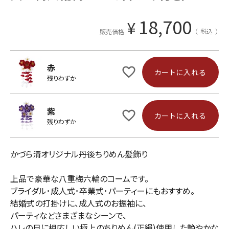
18,700
¥
税込
販売価格
赤
カートに入れる
残りわずか
紫
カートに入れる
残りわずか
かづら清オリジナル丹後ちりめん髪飾り
上品で豪華な八重梅六輪のコームです。
ブライダル･成人式･卒業式･パーティーにもおすすめ。
結婚式の打掛けに、成人式のお振袖に、
パーティなどさまざまなシーンで、
ハレの日に相応しい極上のちりめん(正絹)使用した艶やかな