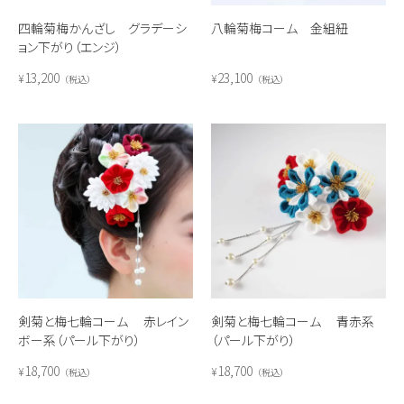
四輪菊梅かんざし グラデーシ
八輪菊梅コーム 金組紐
ョン下がり（エンジ）
13,200
23,100
¥
¥
税込
税込
剣菊と梅七輪コーム 赤レイン
剣菊と梅七輪コーム 青赤系
ボー系（パール下がり）
（パール下がり）
18,700
18,700
¥
¥
税込
税込