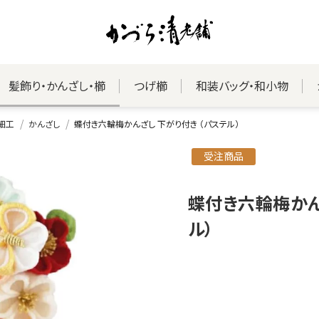
髪飾り・かんざし・櫛
つげ櫛
和装バッグ・和小物
細工
かんざし
蝶付き六輪梅かんざし 下がり付き （パステル）
受注商品
蝶付き六輪梅かん
ル）