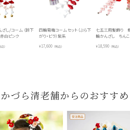
ざし/コーム （鈴下
四輪菊梅コーム セット（ぶら下
七五三用髪飾り 
 赤白ピンク
がり・ビラ）紫系
輪かんざし ちん
セット
17,600
18,590
¥
¥
税込
税込
税込
かづら清老舗からのおすすめ
受注商品