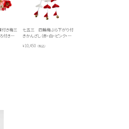
蝶付き梅三
七五三 四輪梅ぶら下がり付
ころ付き
きかんざし（赤・白・ピンク・黄
色）
10,450
¥
税込