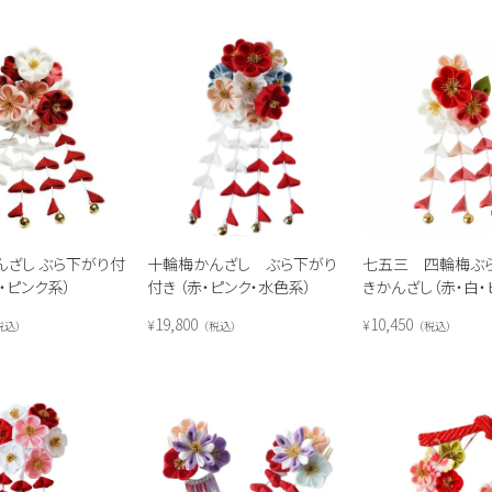
んざし ぶら下がり付
十輪梅かんざし ぶら下がり
七五三 四輪梅ぶ
ジ・ピンク系）
付き （赤・ピンク・水色系）
きかんざし（赤・白・
トロベリーピンク）
19,800
10,450
¥
¥
税込
税込
税込