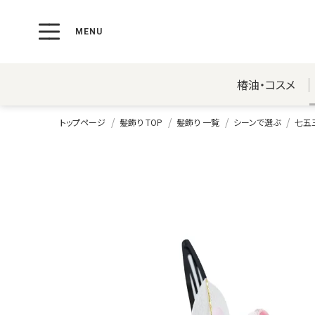
椿油・コスメ
トップページ
髪飾り TOP
髪飾り 一覧
シーンで選ぶ
七五