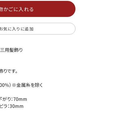
物かごに入れる
お気に入りに追加
五三用髪飾り
飾りです。
100％）※金属糸を除く
下がり：70mm
 ビラ：30mm