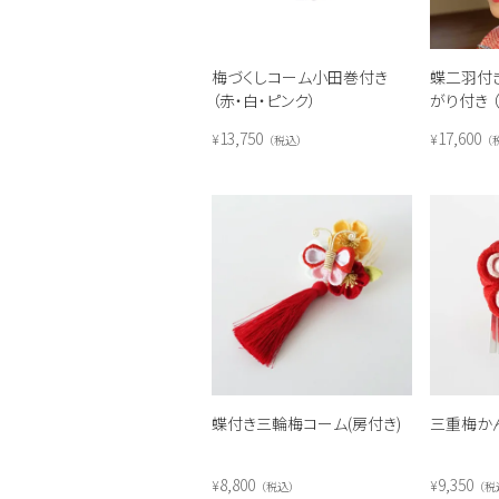
梅づくしコーム小田巻付き
蝶二羽付
（赤・白・ピンク）
がり付き 
13,750
17,600
¥
¥
税込
蝶付き三輪梅コーム(房付き)
三重梅かん
8,800
9,350
¥
¥
税込
税