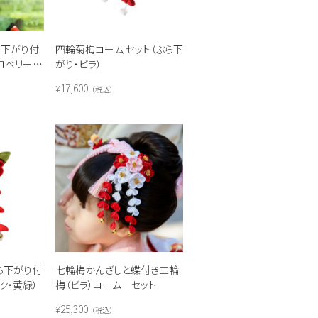
ら下がり付
四輪菊梅コーム セット（ぶら下
トロベリーピ
がり・ビラ）
17,600
¥
税込
ら下がり付
七輪梅かんざしと蝶付き三輪
ク・黄緑）
梅（ビラ）コーム セット
25,300
¥
税込