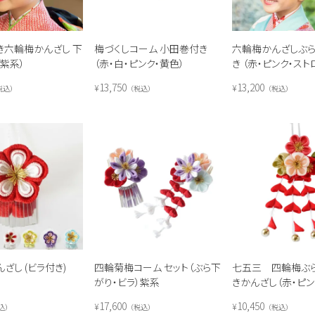
き六輪梅かんざし 下
梅づくしコーム 小田巻付き
六輪梅かんざしぶ
（紫系）
（赤・白・ピンク・黄色）
き （赤・ピンク・ス
ンク・水色）
13,750
13,200
¥
¥
税込
税込
税込
ざし (ビラ付き)
四輪菊梅コーム セット（ぶら下
七五三 四輪梅ぶ
がり・ビラ）紫系
きかんざし（赤・ピン
17,600
10,450
¥
¥
込
税込
税込