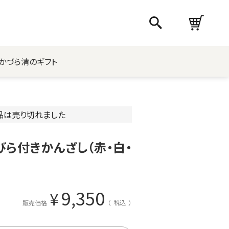
かづら清のギフト
品は売り切れました
ら付きかんざし（赤・白・
9,350
¥
税込
販売価格