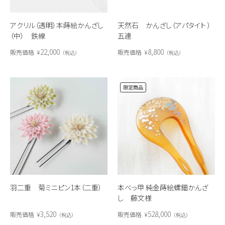
アクリル（透明）本蒔絵かんざし
天然石 かんざし（アパタイト ）
（中） 鉄線
五連
22,000
8,800
販売価格
¥
販売価格
¥
税込
税込
限定商品
羽二重 菊ミニピン1本（二重）
本べっ甲 純金蒔絵螺鈿かんざ
し 藤文様
3,520
528,000
販売価格
¥
販売価格
¥
税込
税込