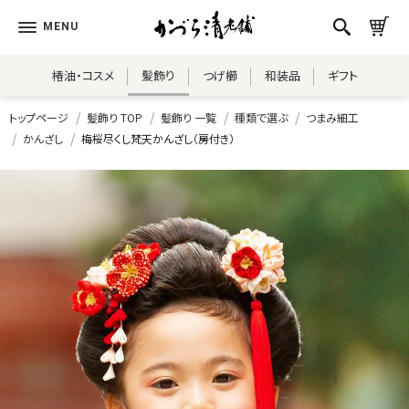
椿油・コスメ
髪飾り
つげ櫛
和装品
ギフト
トップページ
髪飾り TOP
髪飾り 一覧
種類で選ぶ
つまみ細工
かんざし
梅桜尽くし梵天かんざし（房付き）