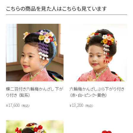
こちらの商品を見た人はこちらも見ています
蝶二羽付き六輪梅かんざし 下が
六輪梅かんざしぶら下がり付き
り付き （紫系）
（赤・白・ピンク・黄色）
17,600
13,200
¥
¥
税込
税込