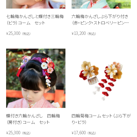
七輪梅かんざしと蝶付き三輪梅
六輪梅かんざしぶら下がり付き
（ビラ）コーム セット
（赤・ピンク・ストロベリーピンク・
水色）
25,300
13,200
¥
¥
税込
税込
蝶付き六輪かんざし 四輪梅
四輪菊梅コーム セット（ぶら下が
（房付き）コーム セット
り・ビラ）
25,300
17,600
¥
¥
税込
税込