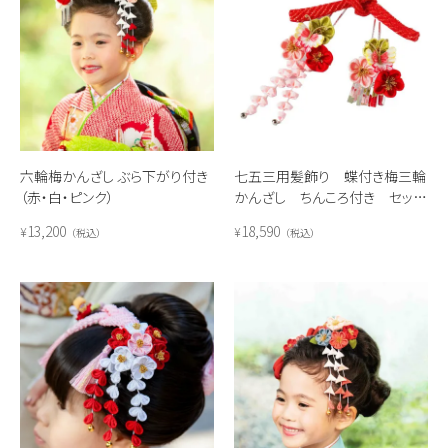
六輪梅かんざし ぶら下がり付き
七五三用髪飾り 蝶付き梅三輪
（赤・白・ピンク）
かんざし ちんころ付き セッ
ト
13,200
18,590
¥
¥
税込
税込