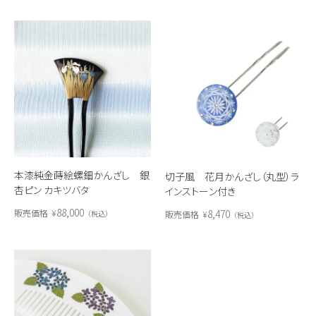
本漆純金蒔絵螺鈿かんざし 銀
切子風 花月かんざし（丸型）ラ
杏ピン カキツバタ
インストーン付き
88,000
8,470
販売価格
¥
販売価格
¥
税込
税込