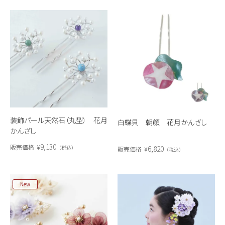
装飾パール天然石（丸型） 花月
白蝶貝 朝顔 花月かんざし
かんざし
9,130
販売価格
¥
6,820
税込
販売価格
¥
税込
New