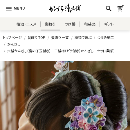
椿油・コスメ
髪飾り
つげ櫛
和装品
ギフト
トップページ
髪飾り TOP
髪飾り 一覧
種類で選ぶ
つまみ細工
かんざし
六輪かんざし（鹿の子玉付き） 三輪梅（ビラ付き）かんざし セット(紫系)