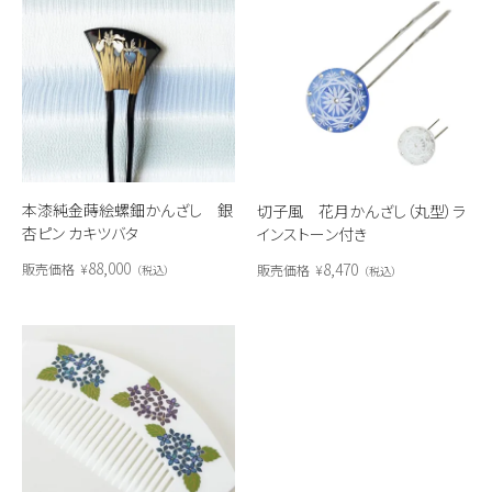
本漆純金蒔絵螺鈿かんざし 銀
切子風 花月かんざし（丸型）ラ
杏ピン カキツバタ
インストーン付き
88,000
8,470
販売価格
¥
販売価格
¥
税込
税込