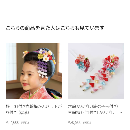
こちらの商品を見た人はこちらも見ています
蝶二羽付き六輪梅かんざし 下が
六輪かんざし（鹿の子玉付き）
り付き （紫系）
三輪梅（ビラ付き）かんざし セ
ット(レインボー)
17,600
20,900
¥
¥
税込
税込