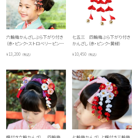
六輪梅かんざしぶら下がり付き
七五三 四輪梅ぶら下がり付き
（赤・ピンク・ストロベリーピンク・
かんざし（赤・ピンク・黄緑）
水色）
13,200
10,450
¥
¥
税込
税込
蝶付き六輪かんざし 四輪梅
七輪梅かんざしと蝶付き三輪梅