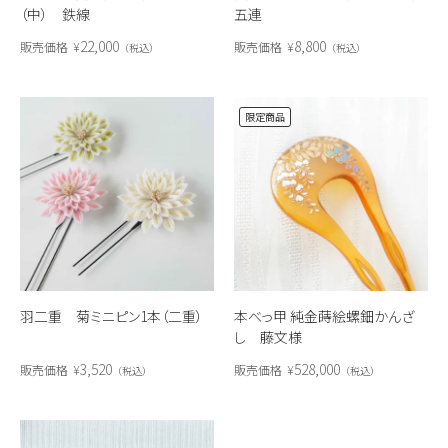
（中） 鉄線
五連
22,000
8,800
販売価格
¥
販売価格
¥
税込
税込
限定商品
羽二重 菊ミニピン1本（二重）
本べっ甲 純金蒔絵螺鈿かんざ
し 藤文様
3,520
528,000
販売価格
¥
販売価格
¥
税込
税込