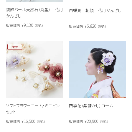
装飾パール天然石（丸型） 花月
白蝶貝 朝顔 花月かんざし
かんざし
9,130
販売価格
¥
6,820
税込
販売価格
¥
税込
New
ソフトフラワーコーム・ミニピン
四季花（紫ぼかし）コーム
セット
16,500
20,900
販売価格
¥
販売価格
¥
税込
税込