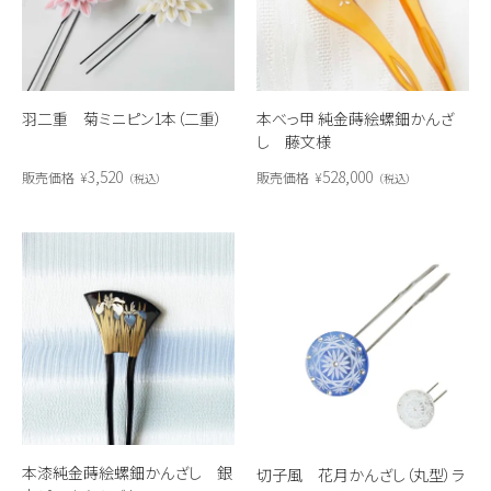
羽二重 菊ミニピン1本（二重）
本べっ甲 純金蒔絵螺鈿かんざ
し 藤文様
3,520
528,000
販売価格
¥
販売価格
¥
税込
税込
本漆純金蒔絵螺鈿かんざし 銀
切子風 花月かんざし（丸型）ラ