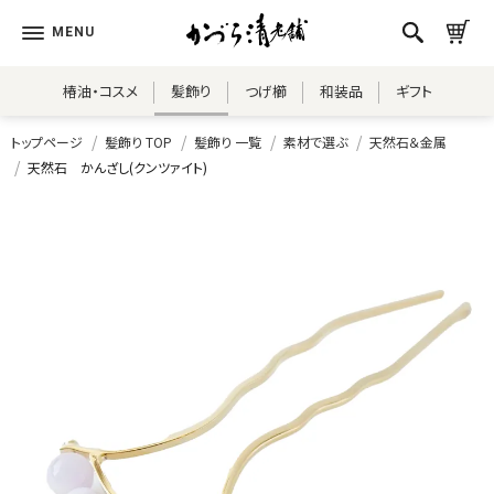
椿油・コスメ
髪飾り
つげ櫛
和装品
ギフト
トップページ
髪飾り TOP
髪飾り 一覧
素材で選ぶ
天然石＆金属
天然石 かんざし(クンツァイト)