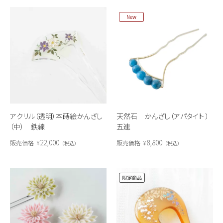
New
アクリル（透明）本蒔絵かんざし
天然石 かんざし（アパタイト ）
（中） 鉄線
五連
22,000
8,800
販売価格
¥
販売価格
¥
税込
税込
限定商品