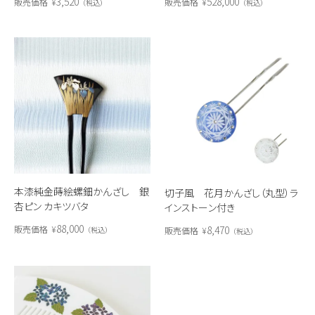
3,520
528,000
販売価格
¥
販売価格
¥
税込
税込
本漆純金蒔絵螺鈿かんざし 銀
切子風 花月かんざし（丸型）ラ
杏ピン カキツバタ
インストーン付き
88,000
8,470
販売価格
¥
販売価格
¥
税込
税込