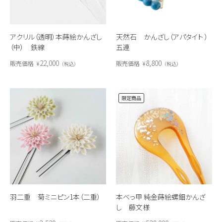
アクリル（透明）本蒔絵かんざし
天然石 かんざし（アパタイト ）
（中） 鉄線
五連
22,000
8,800
販売価格
¥
販売価格
¥
税込
税込
限定商品
羽二重 菊ミニピン1本（二重）
本べっ甲 純金蒔絵螺鈿かんざ
し 藤文様