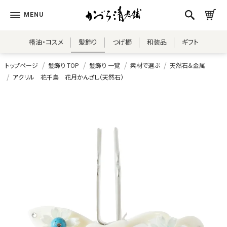
椿油・コスメ
髪飾り
つげ櫛
和装品
ギフト
トップページ
髪飾り TOP
髪飾り 一覧
素材で選ぶ
天然石＆金属
アクリル 花千鳥 花月かんざし（天然石）