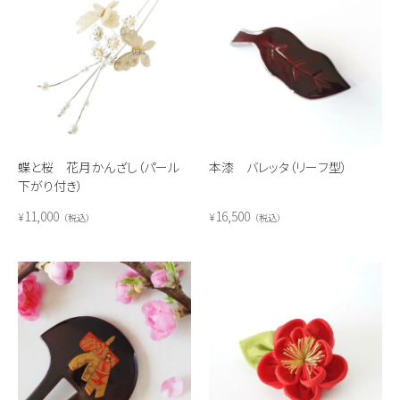
蝶と桜 花月かんざし（パール
本漆 バレッタ（リーフ型）
下がり付き）
11,000
16,500
¥
¥
税込
税込