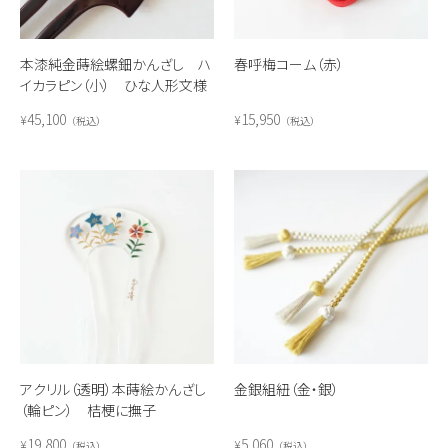
本漆純金蒔絵螺鈿かんざし ハ
春呼梅コーム（赤）
イカラピン（小） ひな人形文様
45,100
15,950
¥
¥
税込
税込
アクリル（透明）本蒔絵かんざし
金銀組紐（金・銀）
（輪ピン） 桔梗に撫子
19,800
5,060
¥
¥
税込
税込