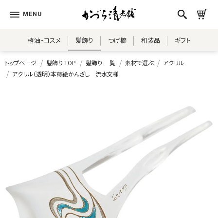
椿油・コスメ
髪飾り
つげ櫛
和装品
ギフト
トップページ
髪飾り TOP
髪飾り 一覧
素材で選ぶ
アクリル
アクリル（透明）本蒔絵かんざし 流水文様