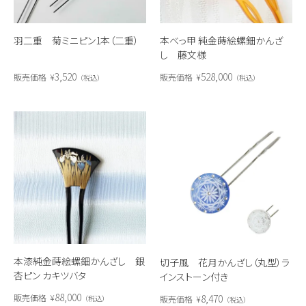
羽二重 菊ミニピン1本（二重）
本べっ甲 純金蒔絵螺鈿かんざ
し 藤文様
3,520
528,000
販売価格
¥
販売価格
¥
税込
税込
本漆純金蒔絵螺鈿かんざし 銀
切子風 花月かんざし（丸型）ラ
杏ピン カキツバタ
インストーン付き
88,000
8,470
販売価格
¥
販売価格
¥
税込
税込