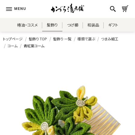
椿油・コスメ
髪飾り
つげ櫛
和装品
ギフト
トップページ
髪飾り TOP
髪飾り 一覧
種類で選ぶ
つまみ細工
コーム
青紅葉コーム