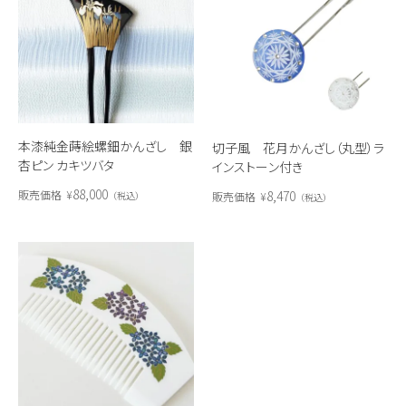
本漆純金蒔絵螺鈿かんざし 銀
切子風 花月かんざし（丸型）ラ
杏ピン カキツバタ
インストーン付き
88,000
8,470
販売価格
¥
販売価格
¥
税込
税込