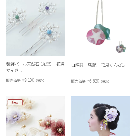
装飾パール天然石（丸型） 花月
白蝶貝 朝顔 花月かんざし
かんざし
9,130
販売価格
¥
6,820
税込
販売価格
¥
税込
New