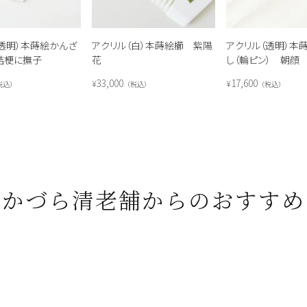
（透明）本蒔絵かんざ
アクリル（白）本蒔絵櫛 紫陽
アクリル（透明）本
桔梗に撫子
花
し（輪ピン） 朝顔
33,000
17,600
¥
¥
税込
税込
税込
かづら清老舗からのおすすめ