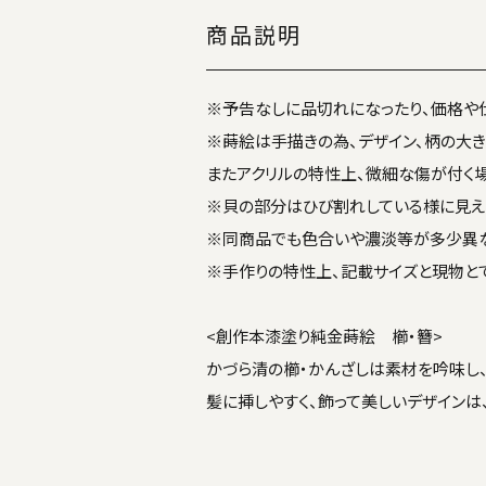
商品説明
※予告なしに品切れになったり、価格や
※蒔絵は手描きの為、デザイン、柄の大
またアクリルの特性上、微細な傷が付く場
※貝の部分はひび割れしている様に見え
※同商品でも色合いや濃淡等が多少異な
※手作りの特性上、記載サイズと現物と
<創作本漆塗り純金蒔絵 櫛・簪>
かづら清の櫛・かんざしは素材を吟味し
髪に挿しやすく、飾って美しいデザインは