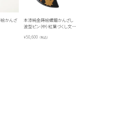
蒔絵かんざ
本漆純金蒔絵螺鈿かんざし
波型ピン（中）紅葉づくし文様
（黒色）
50,600
¥
税込