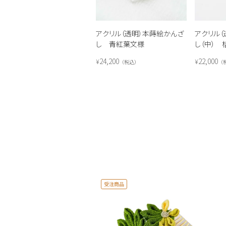
アクリル（透明）本蒔絵かんざ
アクリル
し 青紅葉文様
し（中） 
24,200
22,000
¥
¥
税込
受注商品