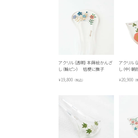
アクリル（透明）本蒔絵かんざ
アクリル
し（輪ピン） 桔梗に撫子
し（中）朝
19,800
20,900
¥
¥
税込