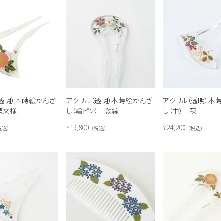
（透明）本蒔絵かんざ
アクリル（透明）本蒔絵かんざ
アクリル（透明）本
顔文様
し（輪ピン） 鉄線
し（中） 萩
19,800
24,200
¥
¥
税込
税込
税込