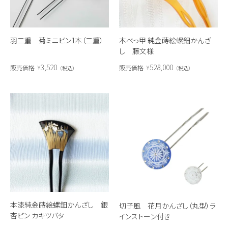
羽二重 菊ミニピン1本（二重）
本べっ甲 純金蒔絵螺鈿かんざ
し 藤文様
3,520
528,000
販売価格
¥
販売価格
¥
税込
税込
本漆純金蒔絵螺鈿かんざし 銀
切子風 花月かんざし（丸型）ラ
杏ピン カキツバタ
インストーン付き