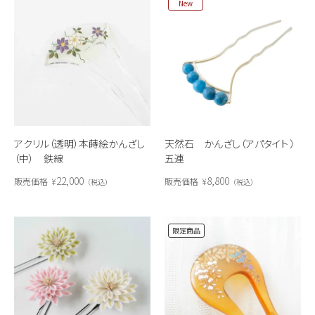
New
アクリル（透明）本蒔絵かんざし
天然石 かんざし（アパタイト ）
（中） 鉄線
五連
22,000
8,800
販売価格
¥
販売価格
¥
税込
税込
限定商品