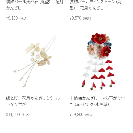
装飾パール天然石（丸型） 花月
装飾パールラインストーン（丸
かんざし
型） 花月かんざし
9,130
9,570
¥
¥
税込
税込
蝶と桜 花月かんざし（パール
十輪梅かんざし ぶら下がり付
下がり付き）
き （赤・ピンク・水色系）
11,000
19,800
¥
¥
税込
税込