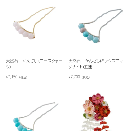
天然石 かんざし（ローズクォー
天然石 かんざし(ミックスアマ
ツ）
ゾナイト)五連
7,150
7,700
¥
¥
税込
税込