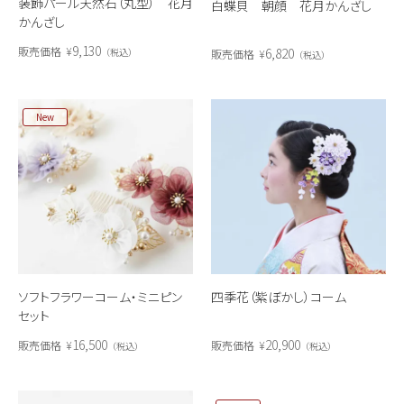
装飾パール天然石（丸型） 花月
白蝶貝 朝顔 花月かんざし
かんざし
9,130
販売価格
¥
6,820
税込
販売価格
¥
税込
New
ソフトフラワーコーム・ミニピン
四季花（紫ぼかし）コーム
セット
16,500
20,900
販売価格
¥
販売価格
¥
税込
税込