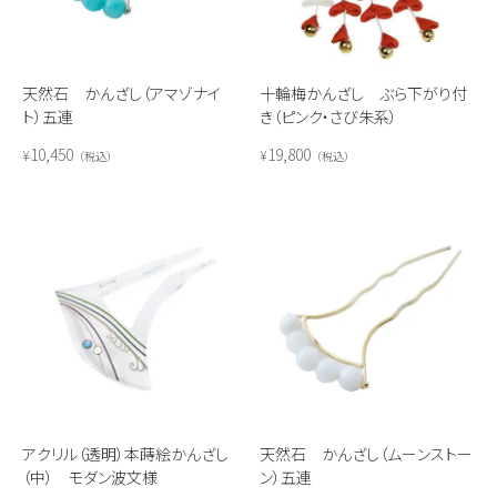
天然石 かんざし（アマゾナイ
十輪梅かんざし ぶら下がり付
ト）五連
き（ピンク・さび朱系）
10,450
19,800
¥
¥
税込
税込
アクリル（透明）本蒔絵かんざし
天然石 かんざし（ムーンストー
（中） モダン波文様
ン）五連