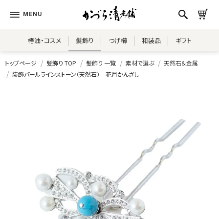
椿油・コスメ
髪飾り
つげ櫛
和装品
ギフト
トップページ
髪飾り TOP
髪飾り 一覧
素材で選ぶ
天然石＆金属
装飾パールラインストーン（天然石） 花月かんざし