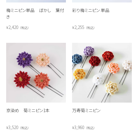
梅ミニピン単品 ぼかし 葉付
彩り梅ミニピン 単品
き
2,420
2,255
¥
¥
税込
税込
京染め 菊ミニピン1本
万寿菊ミニピン
3,520
3,960
¥
¥
税込
税込