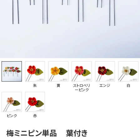
朱
黄
ストロベリ
エンジ
白
ーピンク
ピンク
赤
梅ミニピン単品 葉付き