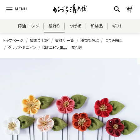
椿油・コスメ
髪飾り
つげ櫛
和装品
ギフト
トップページ
髪飾り TOP
髪飾り 一覧
種類で選ぶ
つまみ細工
クリップ・ミニピン
梅ミニピン単品 葉付き