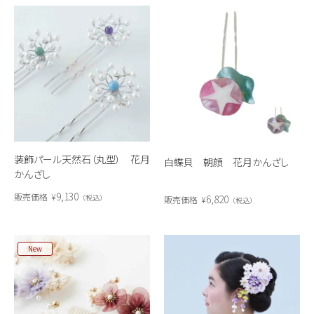
装飾パール天然石（丸型） 花月
白蝶貝 朝顔 花月かんざし
かんざし
9,130
販売価格
¥
6,820
税込
販売価格
¥
税込
New