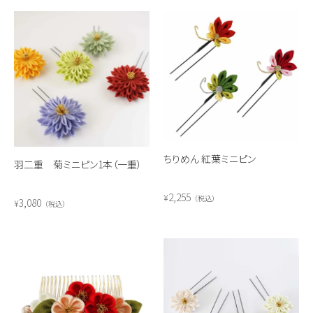
ちりめん 紅葉ミニピン
羽二重 菊ミニピン1本（一重）
2,255
¥
税込
3,080
¥
税込