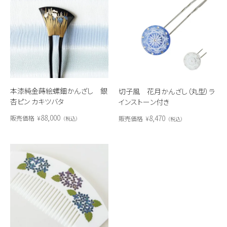
本漆純金蒔絵螺鈿かんざし 銀
切子風 花月かんざし（丸型）ラ
杏ピン カキツバタ
インストーン付き
88,000
8,470
販売価格
¥
販売価格
¥
税込
税込