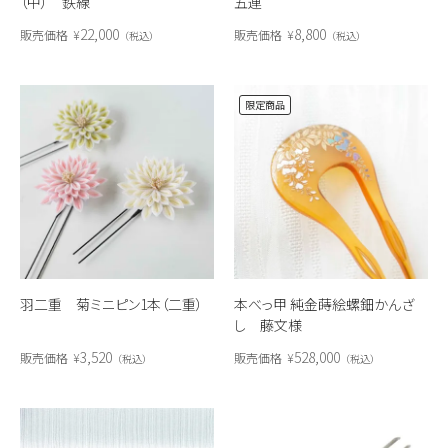
（中） 鉄線
五連
22,000
8,800
販売価格
¥
販売価格
¥
税込
税込
限定商品
羽二重 菊ミニピン1本（二重）
本べっ甲 純金蒔絵螺鈿かんざ
し 藤文様
3,520
528,000
販売価格
¥
販売価格
¥
税込
税込