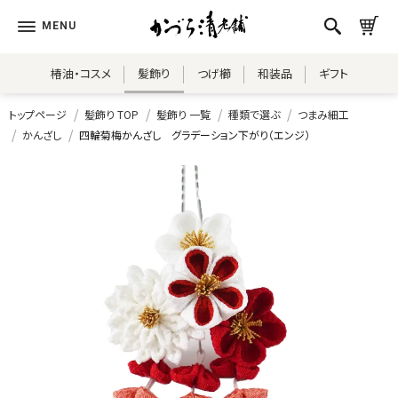
椿油・コスメ
髪飾り
つげ櫛
和装品
ギフト
トップページ
髪飾り TOP
髪飾り 一覧
種類で選ぶ
つまみ細工
かんざし
四輪菊梅かんざし グラデーション下がり（エンジ）