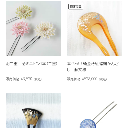
限定商品
羽二重 菊ミニピン1本（二重）
本べっ甲 純金蒔絵螺鈿かんざ
し 藤文様
3,520
528,000
販売価格
¥
販売価格
¥
税込
税込