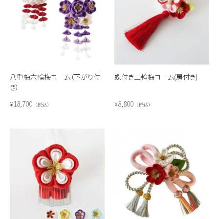
八重梅六輪梅コーム（下がり付
蝶付き三輪梅コーム(房付き)
き）
18,700
8,800
¥
¥
税込
税込