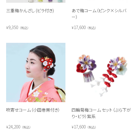
三重梅かんざし (ビラ付き)
あで梅コーム（ピンク×シルバ
ー）
9,350
17,600
¥
¥
税込
税込
吹寄せコーム（小田巻房付き）
四輪菊梅コーム セット（ぶら下が
り・ビラ）紫系
24,200
17,600
¥
¥
税込
税込