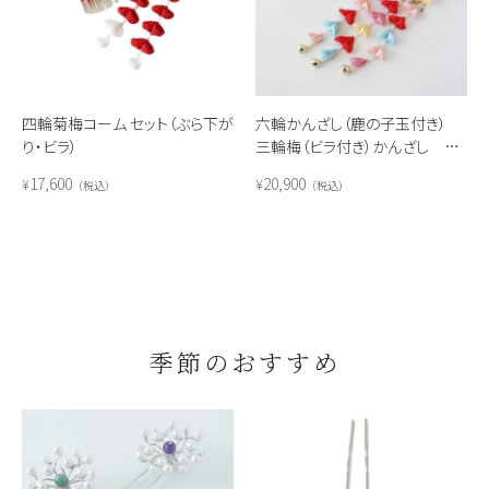
四輪菊梅コーム セット（ぶら下が
六輪かんざし（鹿の子玉付き）
り・ビラ）
三輪梅（ビラ付き）かんざし セ
ット(レインボー)
17,600
20,900
¥
¥
税込
税込
季節のおすすめ