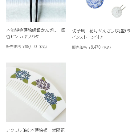
本漆純金蒔絵螺鈿かんざし 銀
切子風 花月かんざし（丸型）ラ
杏ピン カキツバタ
インストーン付き
88,000
8,470
販売価格
¥
販売価格
¥
税込
税込
アクリル（白）本蒔絵櫛 紫陽花