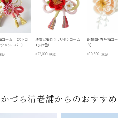
梅コーム （ストロ
淡雪と梅丸ぐけリボンコーム
胡蝶蘭・春呼梅コー
ンク×シルバー）
（ひわ色）
ク）
22,000
30,800
¥
¥
税込
税込
税込
かづら清老舗からのおすすめ