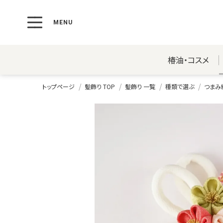
椿油・コスメ
トップページ
髪飾り TOP
髪飾り 一覧
種類で選ぶ
つまみ