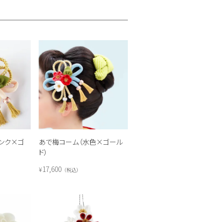
ンク×ゴ
あで梅コーム（水色×ゴール
ド）
17,600
¥
税込