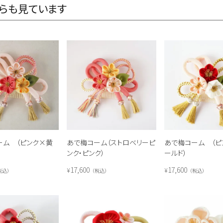
らも見ています
ーム （ピンク×黄
あで梅コーム（ストロベリーピ
あで梅コーム （ピ
ンク・ピンク）
ールド）
17,600
17,600
¥
¥
税込
税込
税込