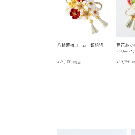
八輪菊梅コーム 銀組紐
菊花あで
ベリーピ
23,100
19,250
¥
¥
税込