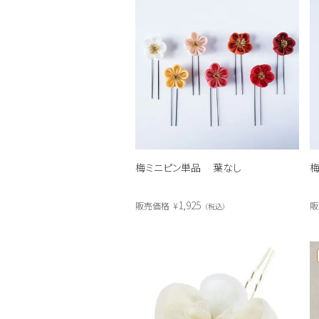
梅ミニピン単品 葉なし
梅
1,925
販売価格
¥
販
税込