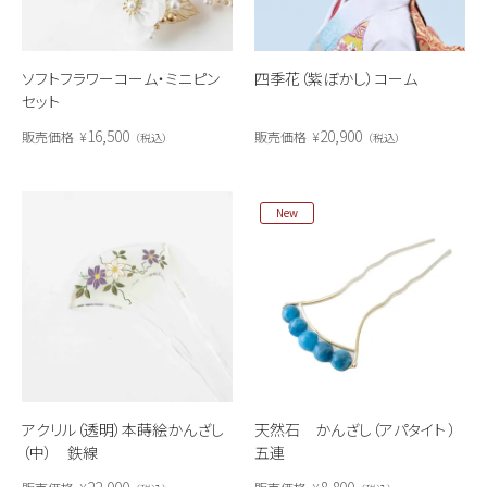
ソフトフラワーコーム・ミニピン
四季花（紫ぼかし）コーム
セット
16,500
20,900
販売価格
¥
販売価格
¥
税込
税込
New
アクリル（透明）本蒔絵かんざし
天然石 かんざし（アパタイト ）
（中） 鉄線
五連
22,000
8,800