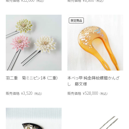
販売価格
¥
販売価格
¥
税込
税込
限定商品
羽二重 菊ミニピン1本（二重）
本べっ甲 純金蒔絵螺鈿かんざ
し 藤文様
3,520
528,000
販売価格
¥
販売価格
¥
税込
税込