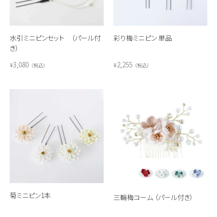
水引ミニピンセット （パール付
彩り梅ミニピン 単品
き）
3,080
2,255
¥
¥
税込
税込
菊ミニピン1本
三輪梅コーム （パール付き）