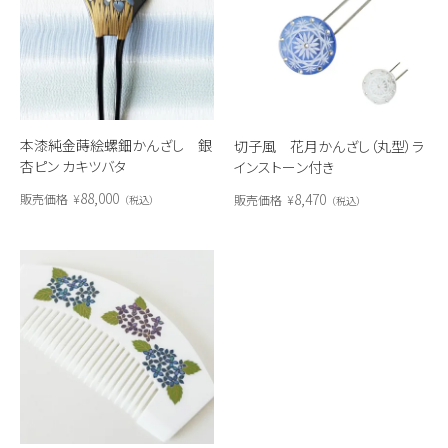
本漆純金蒔絵螺鈿かんざし 銀
切子風 花月かんざし（丸型）ラ
杏ピン カキツバタ
インストーン付き
88,000
8,470
販売価格
¥
販売価格
¥
税込
税込