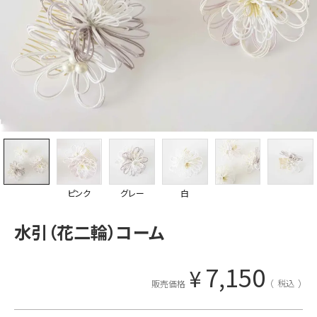
ピンク
グレー
白
水引（花二輪）コーム
7,150
¥
税込
販売価格