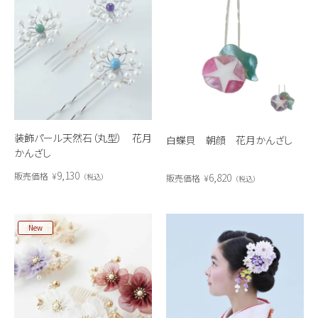
装飾パール天然石（丸型） 花月
白蝶貝 朝顔 花月かんざし
かんざし
9,130
販売価格
¥
6,820
税込
販売価格
¥
税込
New