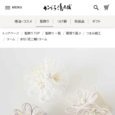
椿油・コスメ
髪飾り
つげ櫛
和装品
ギフト
トップページ
髪飾り TOP
髪飾り 一覧
種類で選ぶ
つまみ細工
コーム
水引（花二輪）コーム