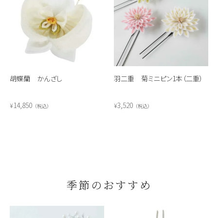
胡蝶蘭 かんざし
羽二重 菊ミニピン1本（二重）
14,850
3,520
¥
¥
税込
税込
季節のおすすめ