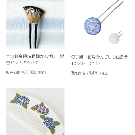
本漆純金蒔絵螺鈿かんざし 銀
切子風 花月かんざし（丸型）ラ
杏ピン カキツバタ
インストーン付き
88,000
8,470
販売価格
¥
販売価格
¥
税込
税込