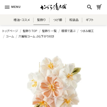
椿油・コスメ
髪飾り
つげ櫛
和装品
ギフト
トップページ
髪飾り TOP
髪飾り 一覧
種類で選ぶ
つまみ細工
コーム
六輪桜コーム ぶら下がり付き