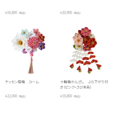
19,800
20,900
¥
¥
税込
税込
テッセン菊梅 コーム
十輪梅かんざし ぶら下がり付
き（ピンク・さび朱系）
22,000
19,800
¥
¥
税込
税込