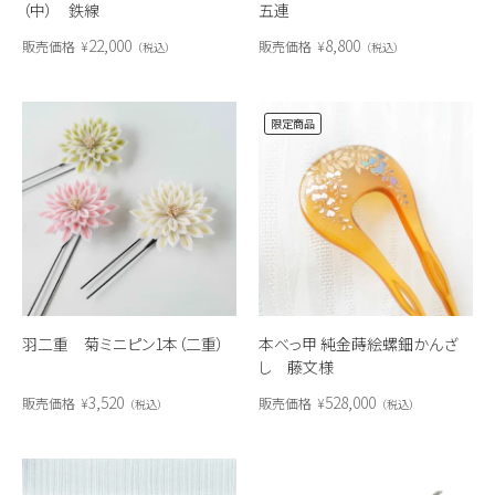
（中） 鉄線
五連
22,000
8,800
販売価格
¥
販売価格
¥
税込
税込
限定商品
羽二重 菊ミニピン1本（二重）
本べっ甲 純金蒔絵螺鈿かんざ
し 藤文様
3,520
528,000
販売価格
¥
販売価格
¥
税込
税込