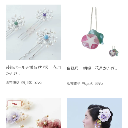
装飾パール天然石（丸型） 花月
白蝶貝 朝顔 花月かんざし
かんざし
9,130
販売価格
¥
6,820
税込
販売価格
¥
税込
New