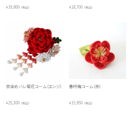
19,800
18,700
¥
¥
税込
税込
京染め ハレ菊花コーム（エンジ）
春呼梅コーム（赤）
25,300
15,950
¥
¥
税込
税込