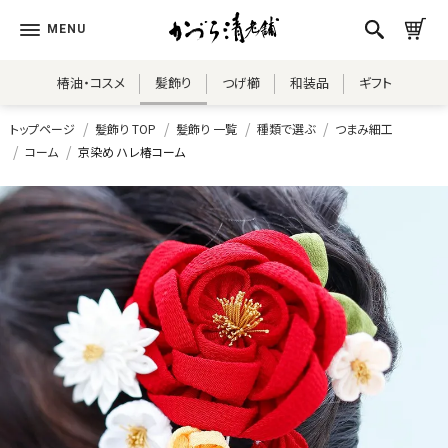
椿油・コスメ
髪飾り
つげ櫛
和装品
ギフト
トップページ
髪飾り TOP
髪飾り 一覧
種類で選ぶ
つまみ細工
コーム
京染め ハレ椿コーム