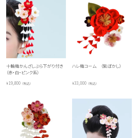
十輪梅かんざしぶら下がり付き
ハレ梅コーム （紫ぼかし）
（赤・白・ピンク系）
19,800
33,000
¥
¥
税込
税込