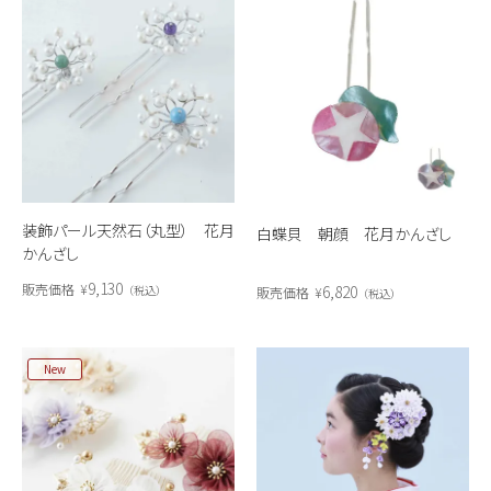
装飾パール天然石（丸型） 花月
白蝶貝 朝顔 花月かんざし
かんざし
9,130
販売価格
¥
6,820
税込
販売価格
¥
税込
New