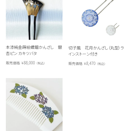
本漆純金蒔絵螺鈿かんざし 銀
切子風 花月かんざし（丸型）ラ
杏ピン カキツバタ
インストーン付き
88,000
8,470
販売価格
¥
販売価格
¥
税込
税込