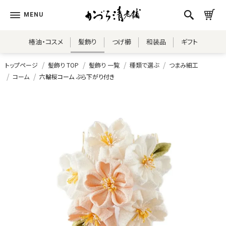
椿油・コスメ
髪飾り
つげ櫛
和装品
ギフト
トップページ
髪飾り TOP
髪飾り 一覧
種類で選ぶ
つまみ細工
コーム
六輪桜コーム ぶら下がり付き