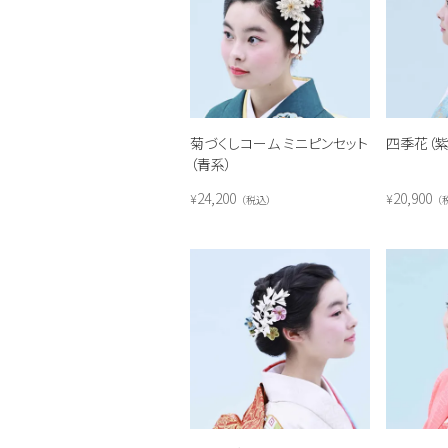
菊づくしコーム ミニピンセット
四季花（
（青系）
24,200
20,900
¥
¥
税込