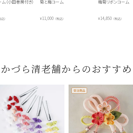
ーム（小田巻房付き）
菊と梅コーム
梅菊リボンコーム
11,000
14,850
¥
¥
税込
税込
税込
かづら清老舗からのおすすめ
受注商品