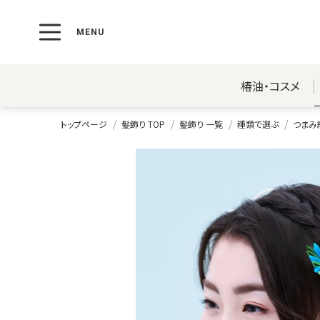
椿油・コスメ
トップページ
髪飾り TOP
髪飾り 一覧
種類で選ぶ
つまみ