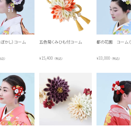
紫ぼかし）コーム
五色菊くみひも付コーム
都の花園 コーム（
15,400
33,000
¥
¥
税込
税込
税込