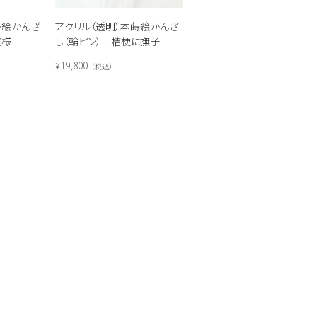
蒔絵かんざ
アクリル（透明）本蒔絵かんざ
文様
し（輪ピン） 桔梗に撫子
19,800
¥
税込