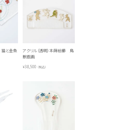
 猫と金魚
アクリル（透明）本蒔絵櫛 鳥
獣戯画
38,500
¥
税込