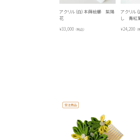
アクリル（白）本蒔絵櫛 紫陽
アクリル
花
し 青紅
33,000
24,200
¥
¥
税込
受注商品