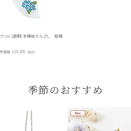
クリル（透明）本蒔絵かんざし 紫陽
花
24,200
売価格
¥
税込
季節のおすすめ
New