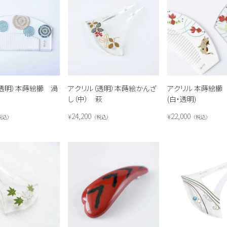
（透明）本蒔絵櫛 渦
アクリル（透明）本蒔絵かんざ
アクリル 本蒔絵櫛
し（中） 萩
(白・透明)
24,200
22,000
¥
¥
税込
税込
税込