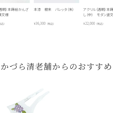
（透明）本蒔絵かんざ
本漆 根来 バレッタ（朱）
アクリル（透明）本
葉文様
し（中） モダン波
36,300
22,000
¥
¥
税込
税込
税込
かづら清老舗からのおすすめ