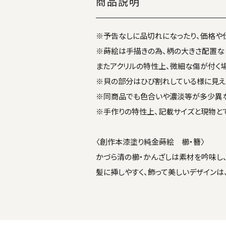
商品説明
※予告なしに品切れになったり、価格や
※蒔絵は手描きの為、柄の大きさ配置な
またアクリルの特性上、微細な傷が付く場
※貝の部分はひび割れしている様に見え
※同商品でも色合いや濃淡等が多少異な
※手作りの特性上、記載サイズと現物と
〈創作本漆塗り純金蒔絵 櫛・簪〉
かづら清の櫛・かんざしは素材を吟味し
髪に挿しやすく、飾って美しいデザインは