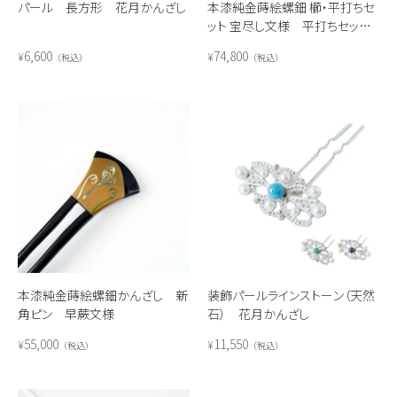
パール 長方形 花月かんざし
本漆純金蒔絵螺鈿 櫛・平打ちセ
ット 宝尽し文様 平打ちセット
（朱）
6,600
74,800
¥
¥
税込
税込
本漆純金蒔絵螺鈿かんざし 新
装飾パールラインストーン（天然
角ピン 早蕨文様
石） 花月かんざし
55,000
11,550
¥
¥
税込
税込