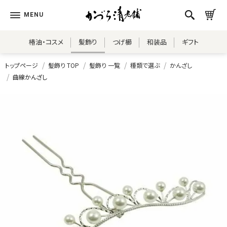
椿油・コスメ
髪飾り
つげ櫛
和装品
ギフト
トップページ
髪飾り TOP
髪飾り 一覧
種類で選ぶ
かんざし
曲線かんざし