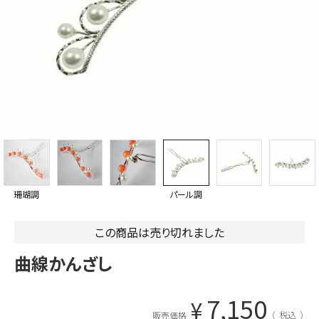
珊瑚調
パール調
この商品は売り切れました
曲線かんざし
7,150
¥
税込
販売価格