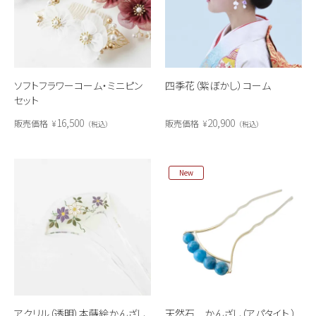
ソフトフラワーコーム・ミニピン
四季花（紫ぼかし）コーム
セット
16,500
20,900
販売価格
¥
販売価格
¥
税込
税込
New
アクリル（透明）本蒔絵かんざし
天然石 かんざし（アパタイト ）