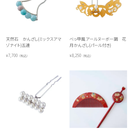
天然石 かんざし(ミックスアマ
べっ甲風 アールヌーボー調 花
ゾナイト)五連
月かんざし(パール付き)
7,700
8,250
¥
¥
税込
税込