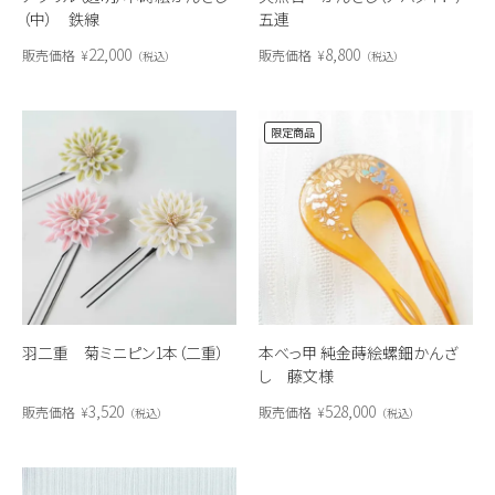
（中） 鉄線
五連
22,000
8,800
販売価格
¥
販売価格
¥
税込
税込
限定商品
羽二重 菊ミニピン1本（二重）
本べっ甲 純金蒔絵螺鈿かんざ
し 藤文様
3,520
528,000
販売価格
¥
販売価格
¥
税込
税込