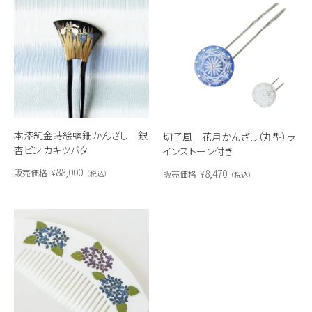
本漆純金蒔絵螺鈿かんざし 銀
切子風 花月かんざし（丸型）ラ
杏ピン カキツバタ
インストーン付き
88,000
8,470
販売価格
¥
販売価格
¥
税込
税込