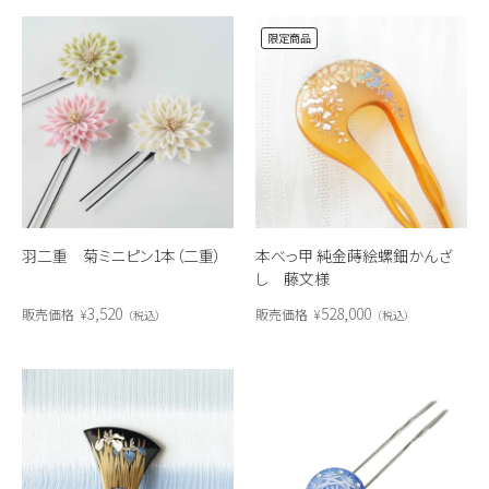
限定商品
羽二重 菊ミニピン1本（二重）
本べっ甲 純金蒔絵螺鈿かんざ
し 藤文様
3,520
528,000
販売価格
¥
販売価格
¥
税込
税込