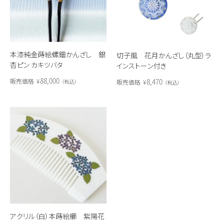
本漆純金蒔絵螺鈿かんざし 銀
切子風 花月かんざし（丸型）ラ
杏ピン カキツバタ
インストーン付き
88,000
8,470
販売価格
¥
販売価格
¥
税込
税込
アクリル（白）本蒔絵櫛 紫陽花