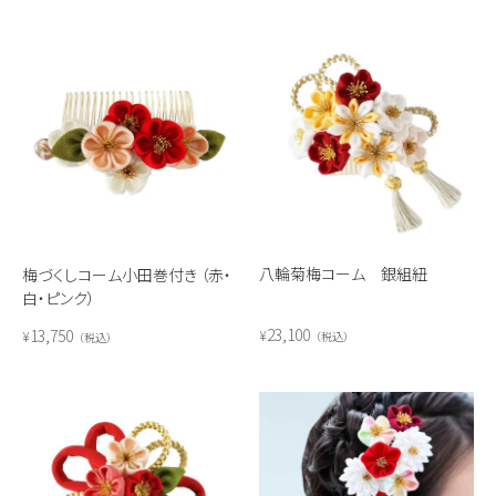
八輪菊梅コーム 銀組紐
梅づくしコーム小田巻付き （赤・
白・ピンク）
23,100
13,750
¥
¥
税込
税込