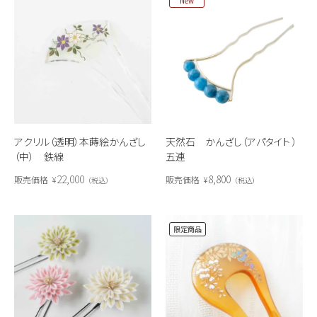
New
アクリル（透明）本蒔絵かんざし
天然石 かんざし（アパタイト ）
（中） 鉄線
五連
22,000
8,800
販売価格
¥
販売価格
¥
税込
税込
限定商品