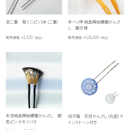
羽二重 菊ミニピン1本（二重）
本べっ甲 純金蒔絵螺鈿かんざ
し 藤文様
3,520
528,000
販売価格
¥
販売価格
¥
税込
税込
本漆純金蒔絵螺鈿かんざし 銀
切子風 花月かんざし（丸型）ラ
杏ピン カキツバタ
インストーン付き