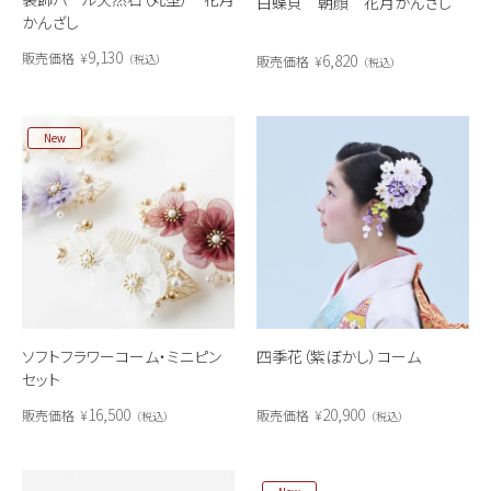
白蝶貝 朝顔 花月かんざし
かんざし
9,130
販売価格
¥
6,820
税込
販売価格
¥
税込
New
ソフトフラワーコーム・ミニピン
四季花（紫ぼかし）コーム
セット
16,500
20,900
販売価格
¥
販売価格
¥
税込
税込