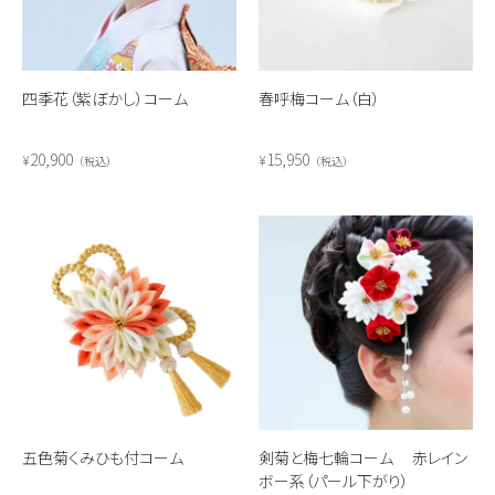
四季花（紫ぼかし）コーム
春呼梅コーム（白）
20,900
15,950
¥
¥
税込
税込
五色菊くみひも付コーム
剣菊と梅七輪コーム 赤レイン
ボー系（パール下がり）