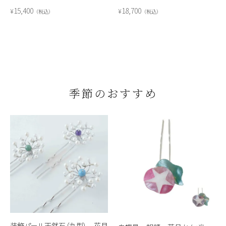
15,400
18,700
¥
¥
税込
税込
季節のおすすめ
装飾パール天然石（丸型） 花月