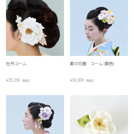
牡丹コーム
都の花園 コーム（黄色）
29,150
33,000
¥
¥
税込
税込