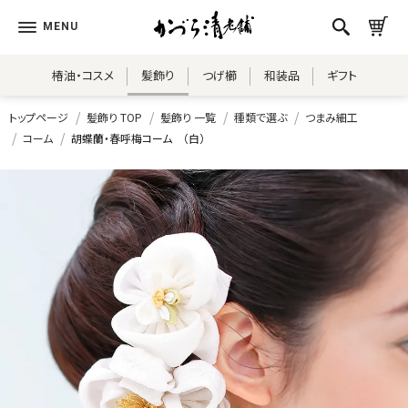
椿油・コスメ
髪飾り
つげ櫛
和装品
ギフト
トップページ
髪飾り TOP
髪飾り 一覧
種類で選ぶ
つまみ細工
コーム
胡蝶蘭・春呼梅コーム （白）