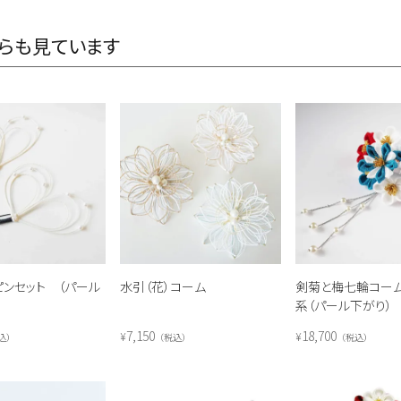
らも見ています
ピンセット （パール
水引（花）コーム
剣菊と梅七輪コー
系（パール下がり）
7,150
18,700
¥
¥
込
税込
税込