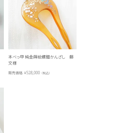
本べっ甲 純金蒔絵螺鈿かんざし 藤
文様
528,000
販売価格
¥
税込