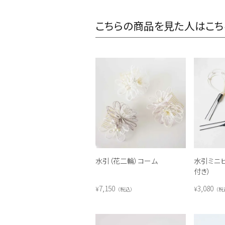
こちらの商品を見た人はこち
水引（花二輪）コーム
水引ミニ
付き）
7,150
3,080
¥
¥
税込
税