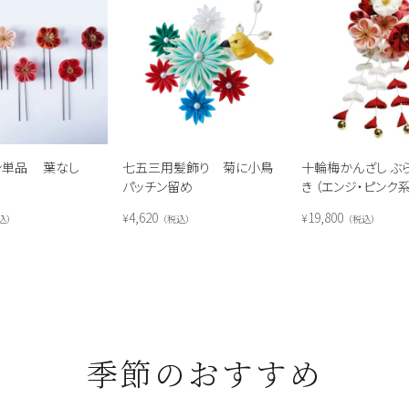
ン単品 葉なし
七五三用髪飾り 菊に小鳥
十輪梅かんざし ぶ
パッチン留め
き （エンジ・ピンク系
4,620
19,800
¥
¥
込
税込
税込
季節のおすすめ