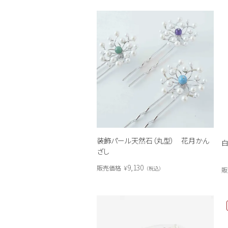
装飾パール天然石（丸型） 花月かん
ざし
9,130
販売価格
¥
税込
販