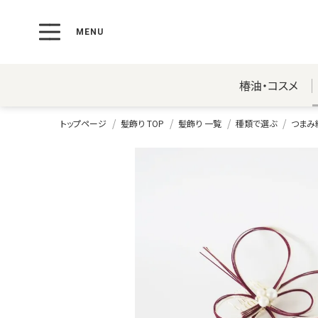
椿油・コスメ
トップページ
髪飾り TOP
髪飾り 一覧
種類で選ぶ
つまみ