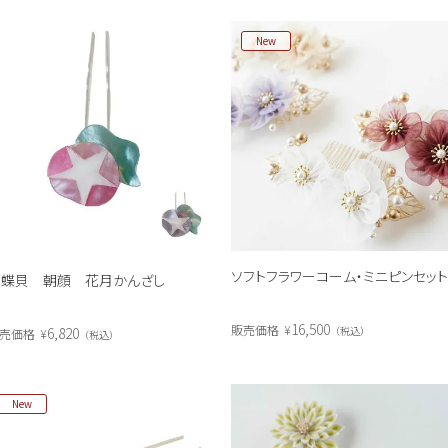
New
ソフトフラワーコーム・ミニピンセッ
白蝶貝 朝顔 花月かんざし
16,500
販売価格
¥
税込
6,820
売価格
¥
税込
New