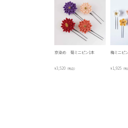
京染め 菊ミニピン1本
梅ミニピ
3,520
1,925
¥
¥
税込
税