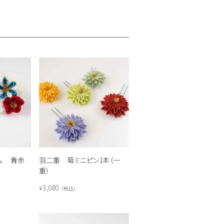
ム 青赤
羽二重 菊ミニピン1本（一
重）
3,080
¥
税込