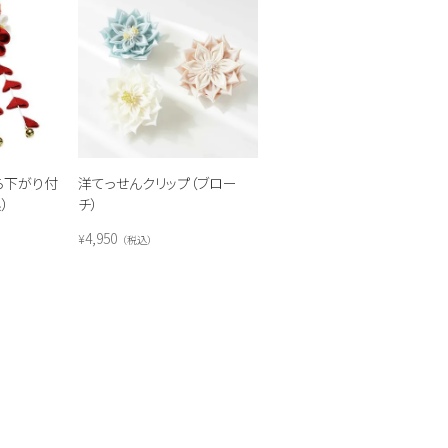
ら下がり付
洋てっせんクリップ（ブロー
）
チ）
4,950
¥
税込