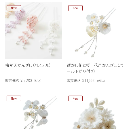
New
New
梅梵天かんざし（パステル）
透かし花と桜 花月かんざし（パ
ール下がり付き）
5,280
11,550
販売価格
¥
販売価格
¥
税込
税込
New
New