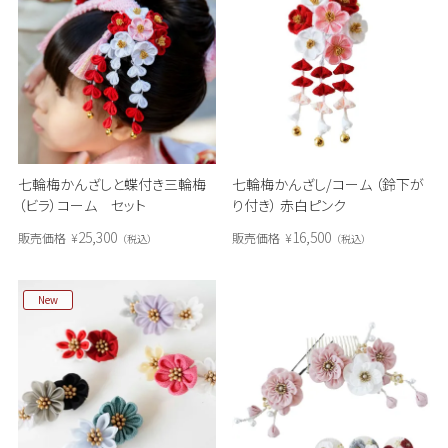
七輪梅かんざしと蝶付き三輪梅
七輪梅かんざし/コーム （鈴下が
（ビラ）コーム セット
り付き） 赤白ピンク
25,300
16,500
販売価格
¥
販売価格
¥
税込
税込
New