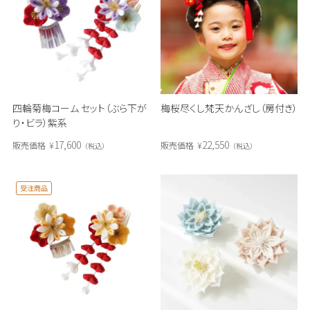
四輪菊梅コーム セット（ぶら下が
梅桜尽くし梵天かんざし（房付き）
り・ビラ）紫系
17,600
22,550
販売価格
¥
販売価格
¥
税込
税込
受注商品