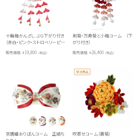
十輪梅かんざし ぶら下がり付き
剣菊・万寿菊と小梅コーム （下
（赤白・ピンク・ストロベリーピン
がり付き）
ク系）
19,800
26,400
販売価格
¥
販売価格
¥
税込
税込
受注商品
京唐織おりぼんコーム 正絹ち
吹寄せコーム（黄菊）