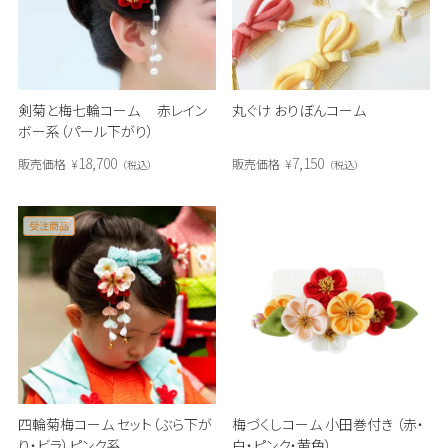
剣菊と梅七輪コーム 赤レイン
丸ぐけ おりぼんコーム
ボー系（パール下がり）
18,700
7,150
販売価格
¥
販売価格
¥
税込
税込
受注商品
四輪菊梅コーム セット（ぶら下が
梅づくしコーム 小田巻付き （赤・
り・ビラ）ピンク系
白・ピンク・黄色）