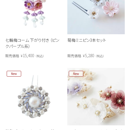
七輪梅コーム 下がり付き （ピン
菊梅ミニピン3本セット
クパープル系）
15,400
5,280
販売価格
¥
販売価格
¥
税込
税込
New
New