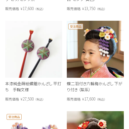
17,600
13,750
販売価格
¥
販売価格
¥
税込
税込
受注商品
本漆純金蒔絵螺鈿かんざし 平打
蝶二羽付き六輪梅かんざし 下が
ち 手鞠文様
り付き （紫系）
27,500
17,600
販売価格
¥
販売価格
¥
税込
税込
受注商品