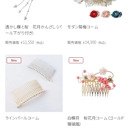
透かし蝶と桜 花月かんざし（パ
モダン菊梅コーム
ール下がり付き）
11,550
14,300
販売価格
¥
販売価格
¥
税込
税込
New
New
ラインパールコーム
白蝶貝 桜花月コーム（ゴールド
珊瑚風）