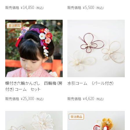
14,850
5,500
販売価格
¥
販売価格
¥
税込
税込
受注商品
蝶付き六輪かんざし 四輪梅（房
水引コーム （パール付き）
付き）コーム セット
25,300
4,620
販売価格
¥
販売価格
¥
税込
税込
受注商品