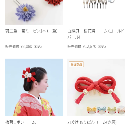
羽二重 菊ミニピン1本（一重）
白蝶貝 桜花月コーム（ゴールド
パール）
3,080
12,870
販売価格
¥
販売価格
¥
税込
税込
受注商品
梅菊リボンコーム
丸ぐけ おりぼんコーム(赤房)