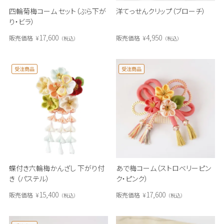
四輪菊梅コーム セット（ぶら下が
洋てっせんクリップ（ブローチ）
り・ビラ）
17,600
4,950
販売価格
¥
販売価格
¥
税込
税込
受注商品
受注商品
蝶付き六輪梅かんざし 下がり付
あで梅コーム（ストロベリーピン
き （パステル）
ク・ピンク）
15,400
17,600
販売価格
¥
販売価格
¥
税込
税込