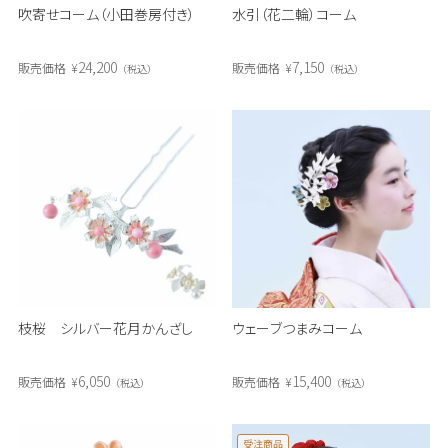
吹寄せコーム（小田巻房付き）
水引（花二輪）コーム
24,200
7,150
販売価格
¥
販売価格
¥
税込
税込
枝桜 シルバー花月かんざし
ウェーブつまみコーム
6,050
15,400
販売価格
¥
販売価格
¥
税込
税込
受注商品