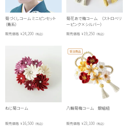
菊づくしコーム ミニピンセット
菊花あで梅コーム （ストロベリ
（青系）
ーピンク×シルバー）
24,200
19,250
販売価格
¥
販売価格
¥
税込
税込
受注商品
ねじ菊コーム
八輪菊梅コーム 銀組紐
16,500
23,100
販売価格
¥
販売価格
¥
税込
税込