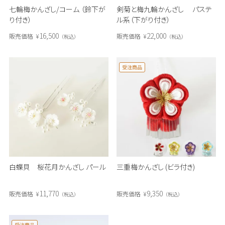
七輪梅かんざし/コーム （鈴下が
剣菊と梅九輪かんざし パステ
り付き）
ル系（下がり付き）
16,500
22,000
販売価格
¥
販売価格
¥
税込
税込
受注商品
白蝶貝 桜花月かんざし パール
三重梅かんざし (ビラ付き)
11,770
9,350
販売価格
¥
販売価格
¥
税込
税込
受注商品