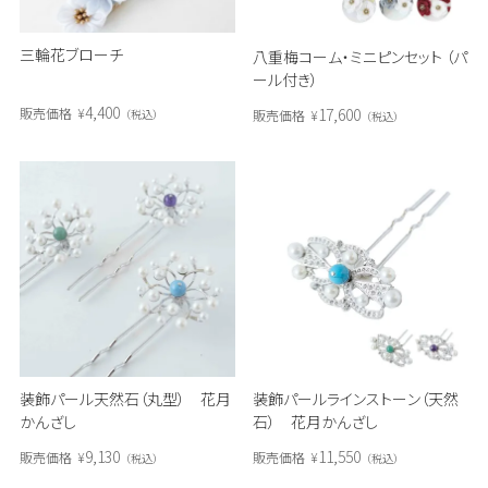
三輪花ブローチ
八重梅コーム・ミニピンセット （パ
ール付き）
4,400
17,600
販売価格
¥
販売価格
¥
税込
税込
装飾パール天然石（丸型） 花月
装飾パールラインストーン（天然
かんざし
石） 花月かんざし
9,130
11,550
販売価格
¥
販売価格
¥
税込
税込