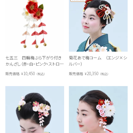
七五三 四輪梅ぶら下がり付き
菊花あで梅コーム （エンジ×シ
かんざし（赤・白・ピンク・ストロベ
ルバー）
リーピンク）
10,450
20,350
販売価格
¥
販売価格
¥
税込
税込