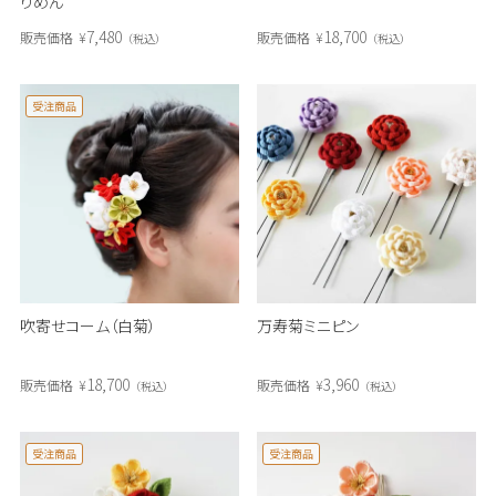
りめん
7,480
18,700
販売価格
¥
販売価格
¥
税込
税込
受注商品
吹寄せコーム（白菊）
万寿菊ミニピン
18,700
3,960
販売価格
¥
販売価格
¥
税込
税込
受注商品
受注商品