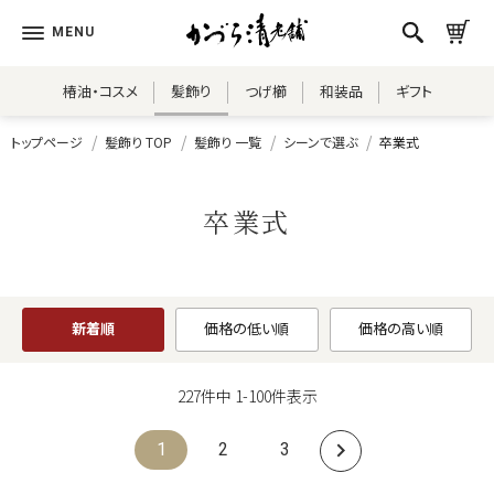
椿油・コスメ
髪飾り
つげ櫛
和装品
ギフト
トップページ
髪飾り TOP
髪飾り 一覧
シーンで選ぶ
卒業式
卒業式
新着順
価格の低い順
価格の高い順
227
件中
1
-
100
件表示
1
2
3