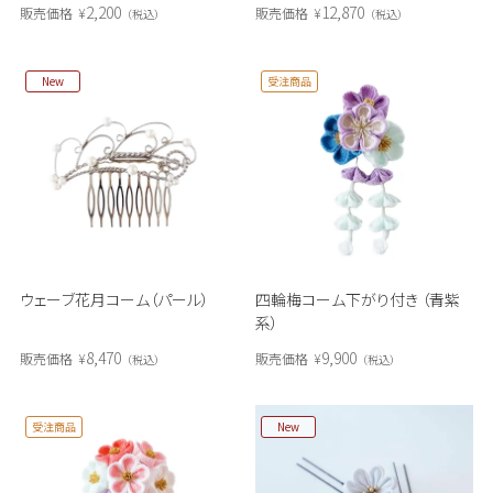
2,200
12,870
販売価格
¥
販売価格
¥
税込
税込
New
受注商品
ウェーブ花月コーム（パール）
四輪梅コーム下がり付き （青紫
系）
8,470
9,900
販売価格
¥
販売価格
¥
税込
税込
受注商品
New