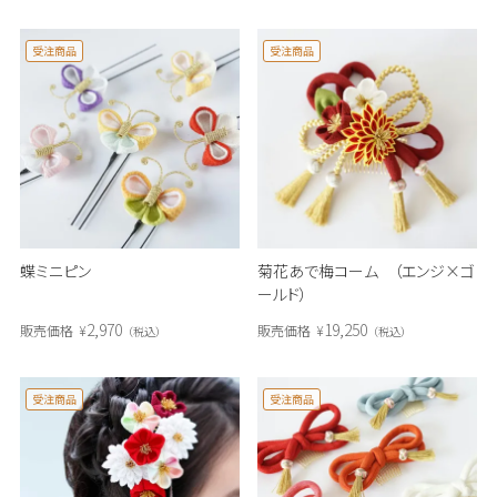
受注商品
受注商品
蝶ミニピン
菊花あで梅コーム （エンジ×ゴ
ールド）
2,970
19,250
販売価格
¥
販売価格
¥
税込
税込
受注商品
受注商品