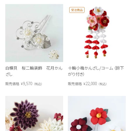
受注商品
白蝶貝 桜二輪装飾 花月かん
十輪小梅かんざし/コーム （鈴下
ざし
がり付き）
9,570
22,000
販売価格
¥
販売価格
¥
税込
税込