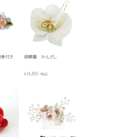
田巻付き
胡蝶蘭 かんざし
14,850
¥
税込