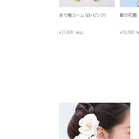
あで梅コーム（白・ピンク）
都の花園
17,600
33,000
¥
¥
税込