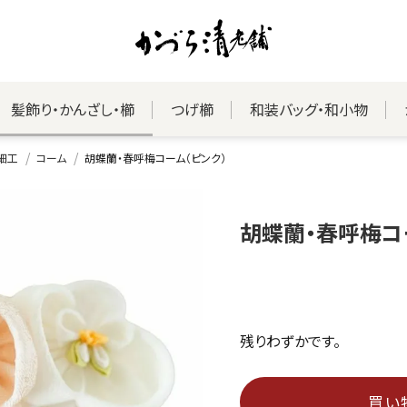
髪飾り・かんざし・櫛
つげ櫛
和装バッグ・和小物
細工
コーム
胡蝶蘭・春呼梅コーム（ピンク）
胡蝶蘭・春呼梅コ
残りわずかです。
買い