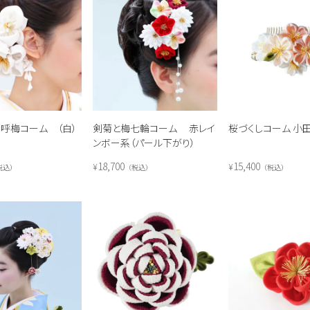
呼梅コーム （白）
剣菊と梅七輪コーム 赤レイ
桜づくしコーム 小
ンボー系（パール下がり）
18,700
15,400
¥
¥
税込
税込
税込