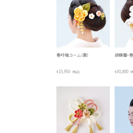
春呼梅コーム（黄）
胡蝶蘭・春
15,950
30,800
¥
¥
税込