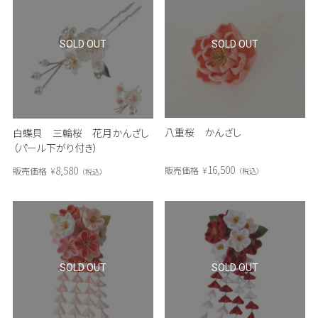
SOLD OUT
SOLD OUT
八重桜 かんざし
白蝶貝 三輪桜 花月かんざし
（パール下がり付き）
16,500
8,580
販売価格
¥
販売価格
¥
税込
税込
SOLD OUT
SOLD OUT