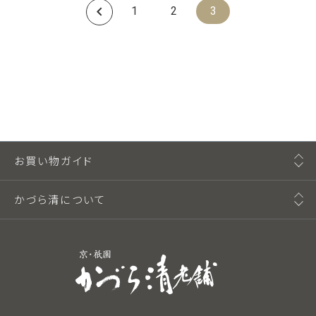
1
2
3
お買い物ガイド
かづら清について