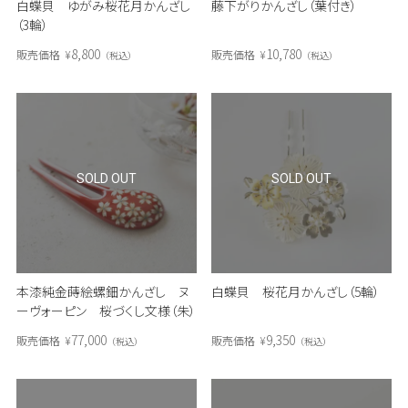
白蝶貝 ゆがみ桜花月かんざし
藤下がりかんざし（葉付き）
（3輪）
8,800
10,780
販売価格
¥
販売価格
¥
税込
税込
SOLD OUT
SOLD OUT
本漆純金蒔絵螺鈿かんざし ヌ
白蝶貝 桜花月かんざし（5輪）
ーヴォーピン 桜づくし文様（朱）
77,000
9,350
販売価格
¥
販売価格
¥
税込
税込