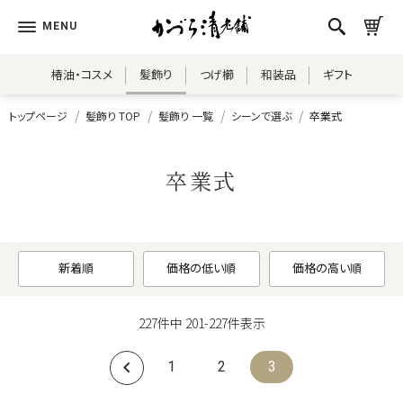
椿油・コスメ
髪飾り
つげ櫛
和装品
ギフト
トップページ
髪飾り TOP
髪飾り 一覧
シーンで選ぶ
卒業式
卒業式
新着順
価格の低い順
価格の高い順
227
件中
201
-
227
件表示
1
2
3