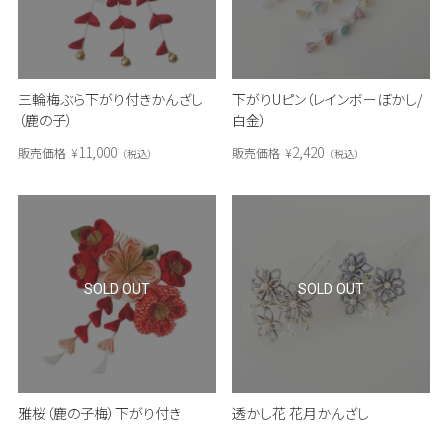
三輪梅ぶら下がり付きかんざし
下がりUピン（レインボーぼかし/
（鹿の子）
白金）
11,000
2,420
販売価格
¥
販売価格
¥
税込
税込
SOLD OUT
SOLD OUT
雅桜（鹿の子梅）下がり付き
透かし花 花月かんざし